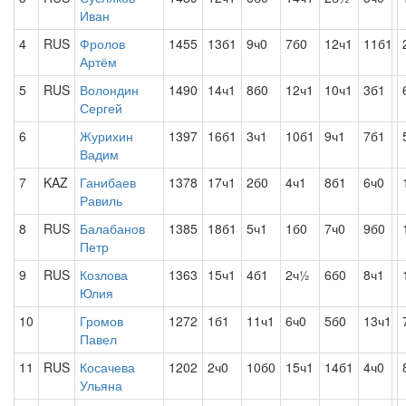
Иван
4
RUS
Фролов
1455
13б1
9ч0
7б0
12ч1
11б1
Артём
5
RUS
Волондин
1490
14ч1
8б0
12ч1
10ч1
3б1
Сергей
6
Журихин
1397
16б1
3ч1
10б1
9ч1
7б1
Вадим
7
KAZ
Ганибаев
1378
17ч1
2б0
4ч1
8б1
6ч0
Равиль
8
RUS
Балабанов
1385
18б1
5ч1
1б0
7ч0
9б0
Петр
9
RUS
Козлова
1363
15ч1
4б1
2ч½
6б0
8ч1
Юлия
10
Громов
1272
1б1
11ч1
6ч0
5б0
13ч1
Павел
11
RUS
Косачева
1202
2ч0
10б0
15ч1
14б1
4ч0
Ульяна