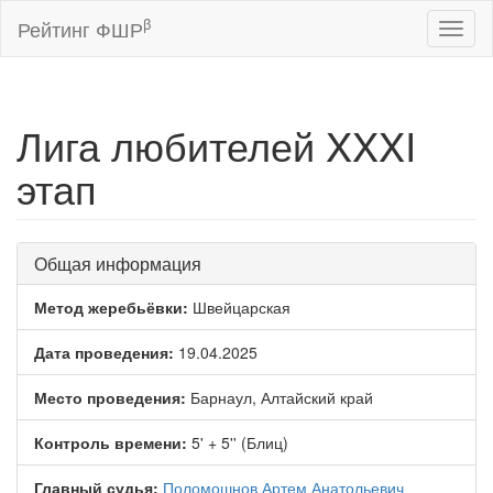
β
Рейтинг ФШР
Toggl
naviga
Лига любителей XXXI
этап
Общая информация
Метод жеребьёвки:
Швейцарская
Дата проведения:
19.04.2025
Место проведения:
Барнаул, Алтайский край
Контроль времени:
5' + 5'' (Блиц)
Главный судья:
Поломошнов Артем Анатольевич