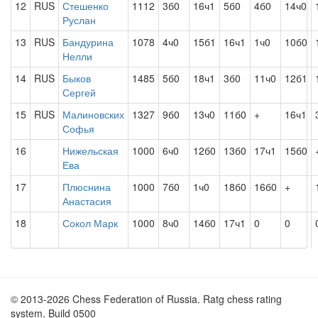
12
RUS
Стешенко
1112
3б0
16ч1
5б0
4б0
14ч0
Руслан
13
RUS
Бандурина
1078
4ч0
15б1
16ч1
1ч0
10б0
Нелли
14
RUS
Быков
1485
5б0
18ч1
3б0
11ч0
12б1
Сергей
15
RUS
Малиновских
1327
9б0
13ч0
11б0
+
16ч1
Софья
16
Нижельская
1000
6ч0
12б0
13б0
17ч1
15б0
Ева
17
Плюснина
1000
7б0
1ч0
18б0
16б0
+
Анастасия
18
Сокол Марк
1000
8ч0
14б0
17ч1
0
0
© 2013-2026 Chess Federation of Russia. Ratg chess rating
system. Build 0500