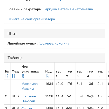
Главный секретарь:
Гаркуша Наталья Анатольевна
Ссылка на сайт организатора
Штат
Линейные судьи:
Косачева Кристина
Таблица
Имя
№
Фед
участника
R
тур
тур
тур
тур
тур
нач
1
2
3
4
5
1
Максимов
1634
10ч0
17б1
8ч1
13б1
2ч1
Максим
2
RUS
Шалыгин
1526
11б1
7ч1
9б½
3ч½
1б0
Николай
3
RUS
Сусляков
1489
12ч1
6б0
14ч1
2б½
5ч0