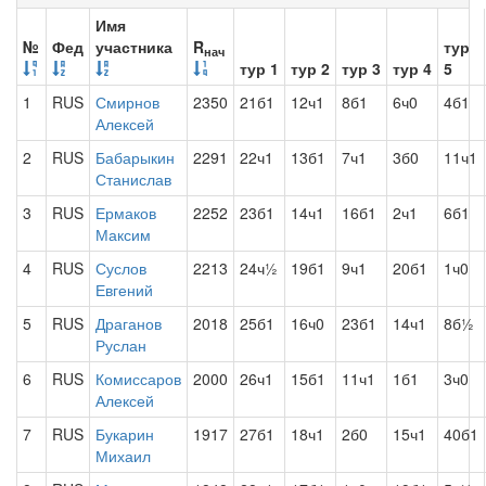
Имя
№
Фед
участника
R
тур
нач
тур 1
тур 2
тур 3
тур 4
5
1
RUS
Смирнов
2350
21б1
12ч1
8б1
6ч0
4б1
Алексей
2
RUS
Бабарыкин
2291
22ч1
13б1
7ч1
3б0
11ч1
Станислав
3
RUS
Ермаков
2252
23б1
14ч1
16б1
2ч1
6б1
Максим
4
RUS
Суслов
2213
24ч½
19б1
9ч1
20б1
1ч0
Евгений
5
RUS
Драганов
2018
25б1
16ч0
23б1
14ч1
8б½
Руслан
6
RUS
Комиссаров
2000
26ч1
15б1
11ч1
1б1
3ч0
Алексей
7
RUS
Букарин
1917
27б1
18ч1
2б0
15ч1
40б1
Михаил