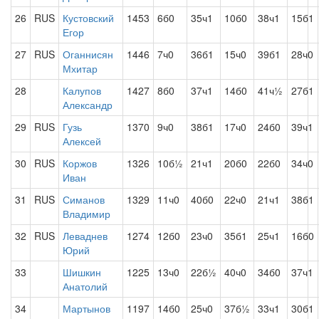
26
RUS
Кустовский
1453
6б0
35ч1
10б0
38ч1
15б1
Егор
27
RUS
Оганнисян
1446
7ч0
36б1
15ч0
39б1
28ч0
Мхитар
28
Калупов
1427
8б0
37ч1
14б0
41ч½
27б1
Александр
29
RUS
Гузь
1370
9ч0
38б1
17ч0
24б0
39ч1
Алексей
30
RUS
Коржов
1326
10б½
21ч1
20б0
22б0
34ч0
Иван
31
RUS
Симанов
1329
11ч0
40б0
22ч0
21ч1
38б1
Владимир
32
RUS
Леваднев
1274
12б0
23ч0
35б1
25ч1
16б0
Юрий
33
Шишкин
1225
13ч0
22б½
40ч0
34б0
37ч1
Анатолий
34
Мартынов
1197
14б0
25ч0
37б½
33ч1
30б1