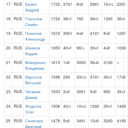
17
RUS
Базюк
1722
37б1
8ч0
29б1
10ч½
22б1
Андрей
18
RUS
Глаголев
1724
38ч1
7б0
39ч1
13б0
36ч1
Семён
19
RUS
Помитов
1674
39б1
4ч0
41б1
8ч0
12б1
Александр
20
RUS
Шмаков
1653
40ч1
9б½
30ч1
4ч0
10б0
Вадим
21
RUS
Макаренко
1613
1ч0
30б0
36ч0
31б0
+
Владимир
22
RUS
Киргетов
1548
2б0
33ч½
31б1
30ч1
17ч0
Виталий
23
RUS
Чигарев
1533
3ч0
32б1
5ч0
9б0
35ч1
Дамир
24
RUS
Федотов
1508
4б½
10ч½
12б0
29ч1
14б0
Олег
25
RUS
Синягаев
1478
5ч0
34б1
13ч0
32б0
41б0
Дмитрий