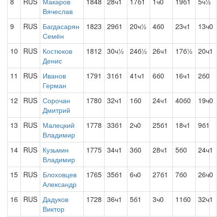
8
RUS
Макаров
1848
28ч1
17б1
1ч0
19б1
5ч½
Вячеслав
9
RUS
Багдасарян
1823
29б1
20ч½
4б0
23ч1
13ч0
Семён
10
RUS
Костюков
1812
30ч½
24б½
26ч1
17б½
20ч1
Денис
11
RUS
Иванов
1791
31б1
41ч1
6б0
16ч1
2б0
Герман
12
RUS
Сорочан
1780
32ч1
1б0
24ч1
40б0
19ч0
Дмитрий
13
RUS
Малецкий
1778
33б1
2ч0
25б1
18ч1
9б1
Владимир
14
RUS
Кузьмин
1775
34ч1
3б0
28ч1
5б0
24ч1
Владимир
15
RUS
Блоховцев
1765
35б1
6ч0
27б1
7б0
26ч0
Александр
16
RUS
Дадуков
1728
36ч1
5б1
3ч0
11б0
32ч1
Виктор