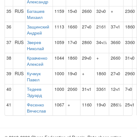
Александр
35
RUS
Баташев
1159
15ч0
26б0
32ч0
+
23б0
Михаил
36
Защинский
1113
16б0
27ч0
21б1
37ч1
18б0
Андрей
37
RUS
Зверев
1059
17ч0
28б0
34ч½
36б0
33б0
Николай
38
Кравченко
1044
18б0
29ч0
+
26б0
31ч0
Алексей
39
RUS
Кучмук
1000
19ч0
+
18б0
27ч0
29б0
Павел
40
Тедеев
1000
20б0
31ч1
33б1
12ч1
7ч0
Эдуард
41
Фесенко
1067
+
11б0
19ч0
28б½
25ч1
Вячеслав