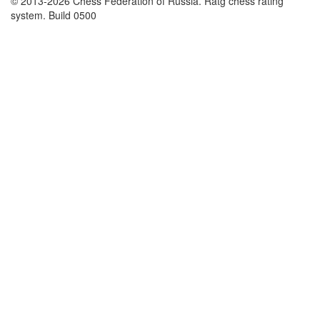
© 2013-2026 Chess Federation of Russia. Ratg chess rating
system. Build 0500