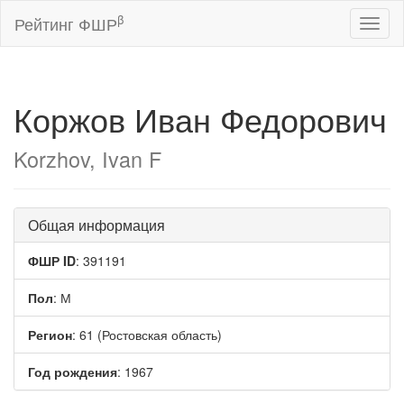
β
Рейтинг ФШР
Toggl
naviga
Коржов Иван Федорович
Korzhov, Ivan F
Общая информация
ФШР ID
: 391191
Пол
: М
Регион
: 61 (Ростовская область)
Год рождения
: 1967