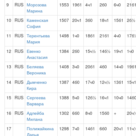
9
RUS
Морозова
1553
19б1
4ч1
2б0
6ч0
21б
Марина
10
RUS
Каменская
1507
20ч1
3б0
18ч1
15б1
2б½
София
11
RUS
Терентьева
1498
1ч0
18б1
21б1
4ч0
17б
Мария
12
RUS
Евенко
1384
2б0
15ч½
14б½
19ч1
1ч0
Анастасия
13
RUS
Беляева
1408
3ч0
20б1
4б0
14ч0
19б
Вероника
14
RUS
Дымченко
1387
4б0
17ч0
12ч½
13б1
15ч
Кира
15
RUS
Сергеева
1388
5ч0
12б½
16ч1
10ч0
14б
Варвара
16
RUS
Адлейба
1302
6б0
8ч0
15б0
+
20ч
Милана
17
Полижайкина
1298
7ч0
14б1
6б0
20ч1
11ч
Дарья