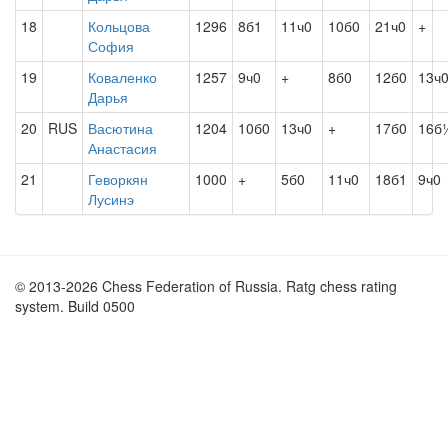
18
Кольцова
1296
8б1
11ч0
10б0
21ч0
+
София
19
Коваленко
1257
9ч0
+
8б0
12б0
13ч
Дарья
20
RUS
Васютина
1204
10б0
13ч0
+
17б0
16б
Анастасия
21
Геворкян
1000
+
5б0
11ч0
18б1
9ч0
Лусинэ
© 2013-2026 Chess Federation of Russia. Ratg chess rating
system. Build 0500