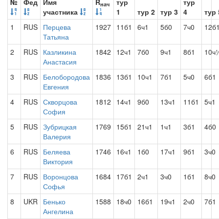
№
Фед
Имя
R
тур
тур
нач
участника
1
тур 2
тур 3
4
тур 
1
RUS
Перцева
1927
11б1
6ч1
5б0
7ч0
12б
Татьяна
2
RUS
Казликина
1842
12ч1
7б0
9ч1
8б1
10ч
Анастасия
3
RUS
Белобородова
1836
13б1
10ч1
7б1
5ч0
6б1
Евгения
4
RUS
Скворцова
1812
14ч1
9б0
13ч1
11б1
5ч1
София
5
RUS
Зубрицкая
1769
15б1
21ч1
1ч1
3б1
4б0
Валерия
6
RUS
Беляева
1746
16ч1
1б0
17ч1
9б1
3ч0
Виктория
7
RUS
Воронцова
1684
17б1
2ч1
3ч0
1б1
8ч0
Софья
8
UKR
Бенько
1588
18ч0
16б1
19ч1
2ч0
7б1
Ангелина