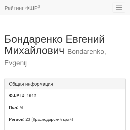
β
Рейтинг ФШР
Toggl
naviga
Бондаренко Евгений
Михайлович
Bondarenko,
Evgenij
Общая информация
ФШР ID
: 1642
Пол
: М
Регион
: 23 (Краснодарский край)