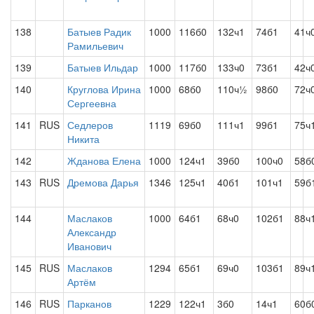
138
Батыев Радик
1000
116б0
132ч1
74б1
41ч
Рамильевич
139
Батыев Ильдар
1000
117б0
133ч0
73б1
42ч
140
Круглова Ирина
1000
68б0
110ч½
98б0
72ч
Сергеевна
141
RUS
Седлеров
1119
69б0
111ч1
99б1
75ч
Никита
142
Жданова Елена
1000
124ч1
39б0
100ч0
58б
143
RUS
Дремова Дарья
1346
125ч1
40б1
101ч1
59б
144
Маслаков
1000
64б1
68ч0
102б1
88ч
Александр
Иванович
145
RUS
Маслаков
1294
65б1
69ч0
103б1
89ч
Артём
146
RUS
Парканов
1229
122ч1
3б0
14ч1
60б