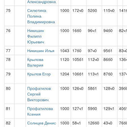
Александровна
75
Силютина
1000
172ч0
52б0
115ч0
141
Полина
Владимировна
76
Никишин
1000
16б0
96ч1
94б0
82ч
Филипп
Юрьевич
77
Никишин Илья
1043
17б0
97ч0
95б1
83ч
78
Крылова
1120
105б1
112ч0
86б0
136
Валерия
79
Крылов Егор
1204
106б1
113ч1
87б0
137
80
Профатилов
1000
126ч0
58б1
128ч0
39б
Сергей
Викторович
81
Профатилова
1000
127ч1
59б0
129ч1
40б
Ксения
82
Солнцев Денис
1000
58ч1
126б0
43ч0
76б