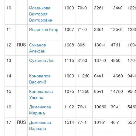
10
Исаенкова
1000
70ч0
32б1
134ч0
122
Виктория
Викторовна
11
Исаенков Егор
1007
71ч0
33б1
135ч0
123
12
RUS
Суханов
1668
30б1
136ч1
47б1
169
Алексей
13
Суханов Лев
1115
31б0
137ч0
48б0
170
14
Коновалов
1000
112б0
64ч1
146б0
94ч
Василий
15
Коновалова
1075
113б0
65ч1
147б0
95ч
Ульяна
16
Деменкова
1102
76ч1
100б0
39ч1
54б
Марина
17
RUS
Деменкова
1514
77ч1
101б1
40ч1
55б
Варвара