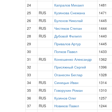
24
Капралов Михаил
1481
25
RUS
Кузянова Снежана
1471
26
RUS
Булохов Николай
1445
27
RUS
Чистяков Степан
1444
28
RUS
Дубовой Филипп
1440
29
Привалов Артур
1445
30
Попков Павел
1433
31
RUS
Конюшенко Александр
1362
32
Присяжный Сергей
1396
33
Оганесян Беглар
1328
34
RUS
Синицын Иван
1314
35
RUS
Говорухин Роман
1310
36
RUS
Кузянов Олег
1257
37
RUS
Новиков Павел
1244