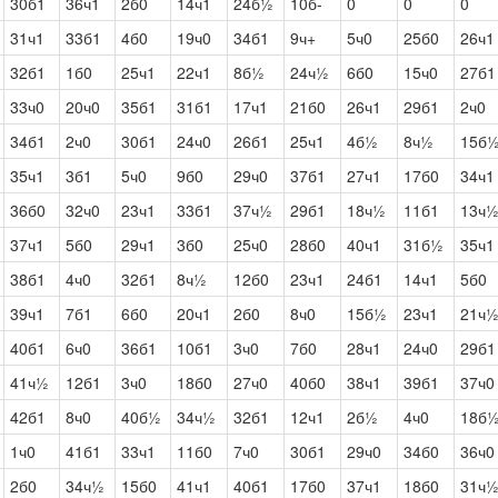
30б1
36ч1
2б0
14ч1
24б½
10б-
0
0
0
31ч1
33б1
4б0
19ч0
34б1
9ч+
5ч0
25б0
26ч1
32б1
1б0
25ч1
22ч1
8б½
24ч½
6б0
15ч0
27б1
33ч0
20ч0
35б1
31б1
17ч1
21б0
26ч1
29б1
2ч0
34б1
2ч0
30б1
24ч0
26б1
25ч1
4б½
8ч½
15б
35ч1
3б1
5ч0
9б0
29ч0
37б1
27ч1
17б0
34ч1
36б0
32ч0
23ч1
33б1
37ч½
29б1
18ч½
11б1
13ч
37ч1
5б0
29ч1
3б0
25ч0
28б0
40ч1
31б½
35ч1
38б1
4ч0
32б1
8ч½
12б0
23ч1
24б1
14ч1
5б0
39ч1
7б1
6б0
20ч1
2б0
8ч0
15б½
23ч1
21ч
40б1
6ч0
36б1
10б1
3ч0
7б0
28ч1
24ч0
29б1
41ч½
12б1
3ч0
18б0
27ч0
40б0
38ч1
39б1
37ч0
42б1
8ч0
40б½
34ч½
32б1
12ч1
2б½
4ч0
18б
1ч0
41б1
33ч1
11б0
7ч0
30б1
29ч0
34б0
36ч0
2б0
34ч½
15б0
41ч1
40б1
17б0
37ч1
18б0
31ч