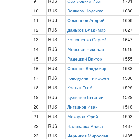
9
RUS
Светлецкий Иван
1731
10
RUS
Волкова Надежда
1680
11
RUS
Семенцов Андрей
1658
12
RUS
Даньков Владимир
1627
13
RUS
Конюшенко Сергей
1647
14
RUS
Моисеев Николай
1618
15
RUS
Радецкий Виктор
1555
16
RUS
Соколов Владимир
1538
17
RUS
Говорухин Тимофей
1536
18
RUS
Костин Глеб
1529
19
RUS
Кузнецов Евгений
1529
20
RUS
Литвинов Иван
1518
21
RUS
Макаров Юрий
1503
22
RUS
Наливайко Алиса
1487
23
RUS
Черников Мирослав
1485