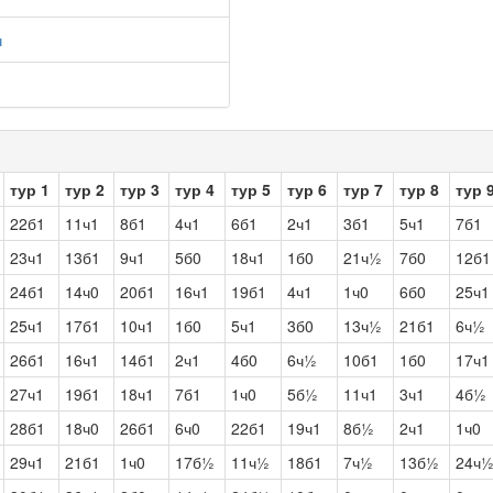
ч
тур 1
тур 2
тур 3
тур 4
тур 5
тур 6
тур 7
тур 8
тур 
22б1
11ч1
8б1
4ч1
6б1
2ч1
3б1
5ч1
7б1
23ч1
13б1
9ч1
5б0
18ч1
1б0
21ч½
7б0
12б1
24б1
14ч0
20б1
16ч1
19б1
4ч1
1ч0
6б0
25ч1
25ч1
17б1
10ч1
1б0
5ч1
3б0
13ч½
21б1
6ч½
26б1
16ч1
14б1
2ч1
4б0
6ч½
10б1
1б0
17ч1
27ч1
19б1
18ч1
7б1
1ч0
5б½
11ч1
3ч1
4б½
28б1
18ч0
26б1
6ч0
22б1
19ч1
8б½
2ч1
1ч0
29ч1
21б1
1ч0
17б½
11ч½
18б1
7ч½
13б½
24ч