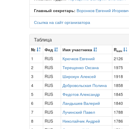
Главный секретарь:
Воронков Евгений Игореви
Ссылка на сайт организатора
Таблица
№
Фед
Имя участника
R
нач
1
RUS
Крючков Евгений
2126
2
RUS
Терещенко Оксана
1975
3
RUS
Широкун Алексей
1918
4
RUS
Добровольская Полина
1858
5
RUS
Федотов Александр
1845
6
RUS
Ландышев Валерий
1840
7
RUS
Лучинский Павел
1788
8
RUS
Николайчик Андрей
1786