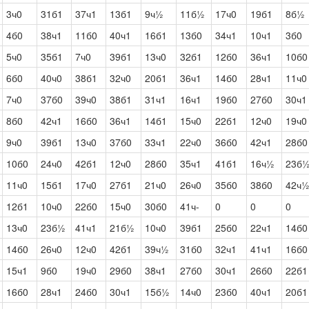
3ч0
31б1
37ч1
13б1
9ч½
11б½
17ч0
19б1
8б½
4б0
38ч1
11б0
40ч1
16б1
13б0
34ч1
10ч1
3б0
5ч0
35б1
7ч0
39б1
13ч0
32б1
12б0
36ч1
10б0
6б0
40ч0
38б1
32ч0
20б1
36ч1
14б0
28ч1
11ч0
7ч0
37б0
39ч0
38б1
31ч1
16ч1
19б0
27б0
30ч1
8б0
42ч1
16б0
36ч1
14б1
15ч0
22б1
12ч0
19ч0
9ч0
39б1
13ч0
37б0
33ч1
22ч0
36б0
42ч1
28б0
10б0
24ч0
42б1
12ч0
28б0
35ч1
41б1
16ч½
23б
11ч0
15б1
17ч0
27б1
21ч0
26ч0
35б0
38б0
42ч
12б1
10ч0
22б0
15ч0
30б0
41ч-
0
0
0
13ч0
23б½
41ч1
21б½
10ч0
39б1
25б0
22ч1
14б0
14б0
26ч0
12ч0
42б1
39ч½
31б0
32ч1
41ч1
16б0
15ч1
9б0
19ч0
29б0
38ч1
27б0
30ч1
26б0
22б1
16б0
28ч1
24б0
30ч1
15б½
14ч0
23б0
40ч1
20б1