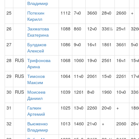
Владимир
25
Потехин
1112
7ч0
36б0
28ч0
26б0
+
Кирилл
26
Захматова
1088
8б0
12ч0
33б½
25ч1
32б
Екатерина
27
Булдаков
1086
9ч0
16ч1
18б1
36б1
5ч0
Алексей
28
RUS
Трифонова
1068
10б0
19ч0
25б1
16ч1
15ч
Арина
29
RUS
Тимохов
1064
11ч0
20б1
15ч0
22б1
17ч
Максим
30
RUS
Моисеев
1039
12б1
8ч0
19б0
10ч0
33б
Даниил
31
Галкин
1025
13ч0
22б0
20ч0
+
18б
Артемий
32
Вьюженко
1013
14б0
21ч0
+
20б0
26ч
Владимир