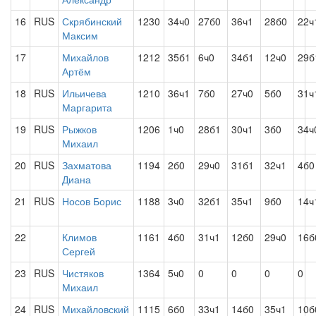
16
RUS
Скрябинский
1230
34ч0
27б0
36ч1
28б0
22ч
Максим
17
Михайлов
1212
35б1
6ч0
34б1
12ч0
29б
Артём
18
RUS
Ильичева
1210
36ч1
7б0
27ч0
5б0
31ч
Маргарита
19
RUS
Рыжков
1206
1ч0
28б1
30ч1
3б0
34ч
Михаил
20
RUS
Захматова
1194
2б0
29ч0
31б1
32ч1
4б0
Диана
21
RUS
Носов Борис
1188
3ч0
32б1
35ч1
9б0
14ч
22
Климов
1161
4б0
31ч1
12б0
29ч0
16б
Сергей
23
RUS
Чистяков
1364
5ч0
0
0
0
0
Михаил
24
RUS
Михайловский
1115
6б0
33ч1
14б0
35ч1
10б