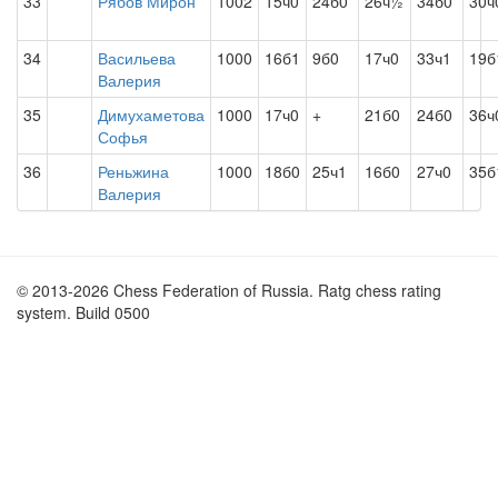
33
Рябов Мирон
1002
15ч0
24б0
26ч½
34б0
30ч
34
Васильева
1000
16б1
9б0
17ч0
33ч1
19б
Валерия
35
Димухаметова
1000
17ч0
+
21б0
24б0
36ч
Софья
36
Реньжина
1000
18б0
25ч1
16б0
27ч0
35б
Валерия
© 2013-2026 Chess Federation of Russia. Ratg chess rating
system. Build 0500