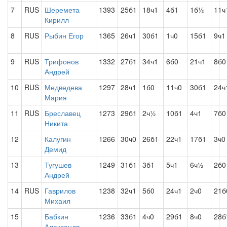
7
RUS
Шеремета
1393
25б1
18ч1
4б1
1б½
11ч
Кирилл
8
RUS
Рыбин Егор
1365
26ч1
30б1
1ч0
15б1
9ч1
9
RUS
Трифонов
1332
27б1
34ч1
6б0
21ч1
8б0
Андрей
10
RUS
Медведева
1297
28ч1
1б0
11ч0
30б1
24ч
Мария
11
RUS
Бреславец
1273
29б1
2ч½
10б1
4ч1
7б0
Никита
12
Калугин
1266
30ч0
26б1
22ч1
17б1
3ч0
Демид
13
Тугушев
1249
31б1
3б1
5ч1
6ч½
2б0
Андрей
14
RUS
Гаврилов
1238
32ч1
5б0
24ч1
2ч0
21б
Михаил
15
Бабкин
1236
33б1
4ч0
29б1
8ч0
28б
Александр