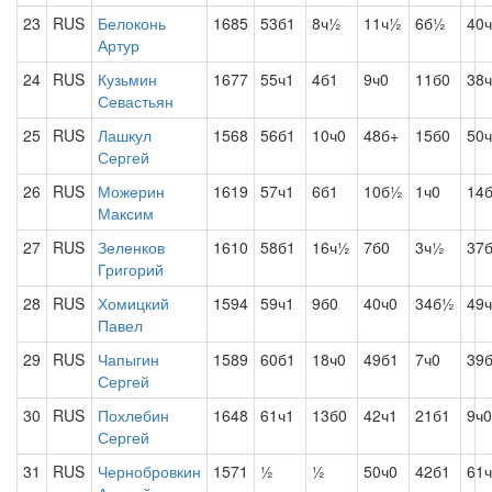
23
RUS
Белоконь
1685
53б1
8ч½
11ч½
6б½
40
Артур
24
RUS
Кузьмин
1677
55ч1
4б1
9ч0
11б0
38
Севастьян
25
RUS
Лашкул
1568
56б1
10ч0
48б+
15б0
50
Сергей
26
RUS
Можерин
1619
57ч1
6б1
10б½
1ч0
14
Максим
27
RUS
Зеленков
1610
58б1
16ч½
7б0
3ч½
37
Григорий
28
RUS
Хомицкий
1594
59ч1
9б0
40ч0
34б½
49
Павел
29
RUS
Чапыгин
1589
60б1
18ч0
49б1
7ч0
39
Сергей
30
RUS
Похлебин
1648
61ч1
13б0
42ч1
21б1
9ч0
Сергей
31
RUS
Чернобровкин
1571
½
½
50ч0
42б1
61