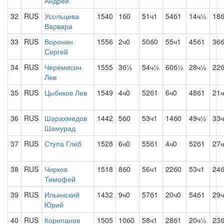
Андрей
32
RUS
Усольцева
1540
1б0
51ч1
54б1
14ч½
18
Варвара
33
RUS
Воронин
1556
2ч0
50б0
55ч1
45б1
36
Сергей
34
RUS
Черемисин
1555
3б½
54ч½
60б½
28ч½
22
Лев
35
RUS
Цыбиков Лев
1549
4ч0
52б1
6ч0
48б1
21
36
RUS
Шарахмедов
1442
5б0
53ч1
14б0
49ч½
33
Шамурад
37
RUS
Ступа Глеб
1528
6ч0
55б1
4ч0
52б1
27
38
RUS
Чирков
1518
8б0
56ч1
22б0
53ч1
24
Тимофей
39
RUS
Ильинский
1432
9ч0
57б1
20ч0
54б1
29
Юрий
40
RUS
Корепанов
1505
10б0
58ч1
28б1
20ч½
23