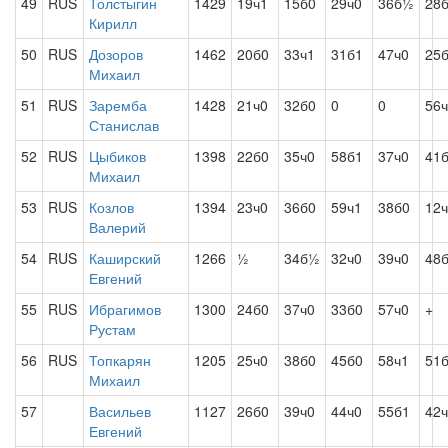
49
RUS
Толстыгин
1429
19ч1
15б0
29ч0
36б½
28
Кирилл
50
RUS
Дозоров
1462
20б0
33ч1
31б1
47ч0
25
Михаил
51
RUS
Заремба
1428
21ч0
32б0
0
0
56
Станислав
52
RUS
Цыбиков
1398
22б0
35ч0
58б1
37ч0
41
Михаил
53
RUS
Козлов
1394
23ч0
36б0
59ч1
38б0
12
Валерий
54
RUS
Каширский
1266
½
34б½
32ч0
39ч0
48
Евгений
55
RUS
Ибрагимов
1300
24б0
37ч0
33б0
57ч0
+
Рустам
56
RUS
Топкарян
1205
25ч0
38б0
45б0
58ч1
51
Михаил
57
Васильев
1127
26б0
39ч0
44ч0
55б1
42
Евгений