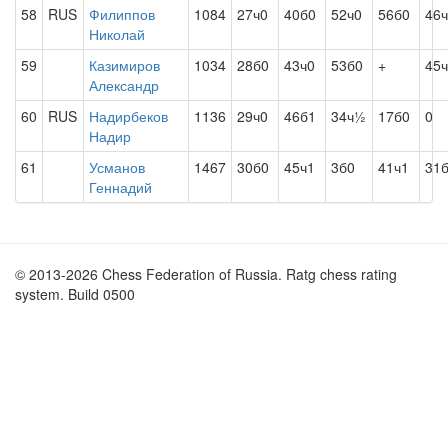
58
RUS
Филиппов
1084
27ч0
40б0
52ч0
56б0
46
Николай
59
Казимиров
1034
28б0
43ч0
53б0
+
45
Александр
60
RUS
Надирбеков
1136
29ч0
46б1
34ч½
17б0
0
Надир
61
Усманов
1467
30б0
45ч1
3б0
41ч1
31
Геннадий
© 2013-2026 Chess Federation of Russia. Ratg chess rating
system. Build 0500