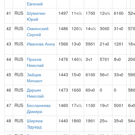
Евгений
41
RUS
Шумилин
1497
11ч½
17б0
12ч½
61б0
52
Юрий
42
RUS
Окмянский
1486
12б½
14ч½
30б0
31ч0
57
Сергей
43
RUS
Иванова Анна
1566
13ч0
59б1
21ч0
12б1
16
44
RUS
Прахов
1476
14б½
3ч1
57б1
8ч0
20
Николай
45
RUS
Зайцев
1443
15ч0
61б0
56ч1
33ч0
59
Михаил
46
RUS
Дарьин
1473
16б0
60ч0
0
0
58
Николай
47
RUS
Бесланеева
1460
17ч½
11б0
19ч1
50б1
6ч0
Дамира
48
RUS
Ширяев
1440
18б0
19б1
25ч-
35ч0
54
Эдуард