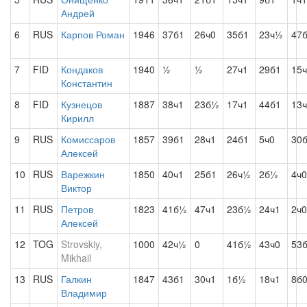
Андрей
6
RUS
Карпов Роман
1946
37б1
26ч0
35б1
23ч½
47
7
FID
Кондаков
1940
½
½
27ч1
29б1
15
Константин
8
FID
Кузнецов
1887
38ч1
23б½
17ч1
44б1
13
Кирилл
9
RUS
Комиссаров
1857
39б1
28ч1
24б1
5ч0
30
Алексей
10
RUS
Варежкин
1850
40ч1
25б1
26ч½
2б½
4ч0
Виктор
11
RUS
Петров
1823
41б½
47ч1
23б½
24ч1
2ч0
Алексей
12
TOG
Strovskiy,
1000
42ч½
0
41б½
43ч0
53
Mikhail
13
RUS
Галкин
1847
43б1
30ч1
1б½
18ч1
8б
Владимир