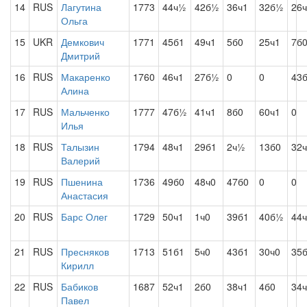
14
RUS
Лагутина
1773
44ч½
42б½
36ч1
32б½
26
Ольга
15
UKR
Демкович
1771
45б1
49ч1
5б0
25ч1
7б
Дмитрий
16
RUS
Макаренко
1760
46ч1
27б½
0
0
43
Алина
17
RUS
Мальченко
1777
47б½
41ч1
8б0
60ч1
0
Илья
18
RUS
Талызин
1794
48ч1
29б1
2ч½
13б0
32
Валерий
19
RUS
Пшенина
1736
49б0
48ч0
47б0
0
0
Анастасия
20
RUS
Барс Олег
1729
50ч1
1ч0
39б1
40б½
44
21
RUS
Пресняков
1713
51б1
5ч0
43б1
30ч0
35
Кирилл
22
RUS
Бабиков
1687
52ч1
2б0
38ч1
4б0
34
Павел