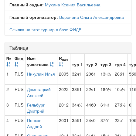
Главный судья:
Мухина Ксения Васильевна
Главный организатор:
Воронина Ольга Александровна
Ссылка на этот турнир в базе ФИДЕ
Таблица
№
Фед
Имя
R
нач
участника
тур 1
тур 2
тур 3
тур 4
тур
1
RUS
Никулин Илья
2095
32ч1
20б1
13ч½
26б1
5б
2
RUS
Домогацкий
2022
33б1
22ч1
18б½
10ч½
11
Алексей
3
RUS
Гельбург
2012
34ч½
44б0
61ч1
27б½
0
Дмитрий
4
RUS
Попков
2001
35б1
24ч0
37б1
22ч1
10
Андрей
5
RUS
Онищенко
1911
36ч1
21б1
15ч1
9б1
1ч1