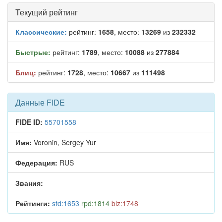
Текущий рейтинг
Классические:
рейтинг:
1658
, место:
13269
из
232332
Быстрые:
рейтинг:
1789
, место:
10088
из
277884
Блиц:
рейтинг:
1728
, место:
10667
из
111498
Данные FIDE
FIDE ID:
55701558
Имя:
Voronin, Sergey Yur
Федерация:
RUS
Звания:
Рейтинги:
std:1653
rpd:1814
blz:1748