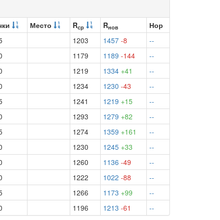
чки
Место
R
R
Нор
ср
нов
5
1203
1457
-8
--
0
1179
1189
-144
--
0
1219
1334
+41
--
0
1234
1230
-43
--
5
1241
1219
+15
--
0
1293
1279
+82
--
5
1274
1359
+161
--
0
1230
1245
+33
--
0
1260
1136
-49
--
0
1222
1022
-88
--
5
1266
1173
+99
--
0
1196
1213
-61
--