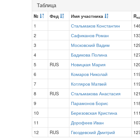
Таблица
№
Фед
Имя участника
R
н
1
Стальмаков Константин
14
2
Сафиканов Роман
13
3
Московский Вадим
12
4
Бадикова Полина
12
5
RUS
Новицкая Мария
12
6
Комаров Николай
11
7
Котляров Матвей
11
8
RUS
Стальмакова Анастасия
12
9
Парамонов Борис
11
10
Березовская Кристина
11
11
Дорофеев Иван
10
12
RUS
Гвоздевский Дмитрий
12