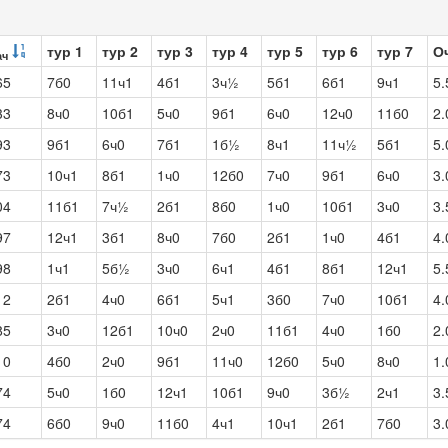
тур 1
тур 2
тур 3
тур 4
тур 5
тур 6
тур 7
О
ач
65
7б0
11ч1
4б1
3ч½
5б1
6б1
9ч1
5.
33
8ч0
10б1
5ч0
9б1
6ч0
12ч0
11б0
2.
93
9б1
6ч0
7б1
1б½
8ч1
11ч½
5б1
5.
73
10ч1
8б1
1ч0
12б0
7ч0
9б1
6ч0
3.
04
11б1
7ч½
2б1
8б0
1ч0
10б1
3ч0
3.
97
12ч1
3б1
8ч0
7б0
2б1
1ч0
4б1
4.
98
1ч1
5б½
3ч0
6ч1
4б1
8б1
12ч1
5.
12
2б1
4ч0
6б1
5ч1
3б0
7ч0
10б1
4.
85
3ч0
12б1
10ч0
2ч0
11б1
4ч0
1б0
2.
10
4б0
2ч0
9б1
11ч0
12б0
5ч0
8ч0
1.
74
5ч0
1б0
12ч1
10б1
9ч0
3б½
2ч1
3.
74
6б0
9ч0
11б0
4ч1
10ч1
2б1
7б0
3.