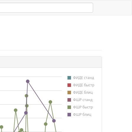
ФИДЕ станд
ФИДЕ быстр
ФИДЕ блиц
ФШР станд
ФШР быстр
ФШР блиц