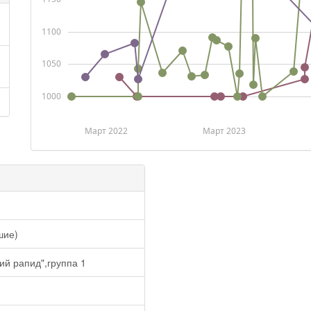
1100
1050
1000
Март 2022
Март 2023
шие)
й рапид",группа 1