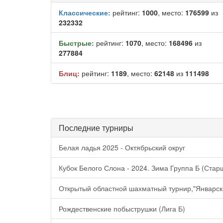
Классические:
рейтинг:
1000
, место:
176599
из
232332
Быстрые:
рейтинг:
1070
, место:
168496
из
277884
Блиц:
рейтинг:
1189
, место:
62148
из
111498
Последние турниры
Белая ладья 2025 - Октябрьский округ
Кубок Белого Слона - 2024. Зима Группа Б (Стар
Открытый областной шахматный турнир,"Январски
Рождественские побыструшки (Лига Б)