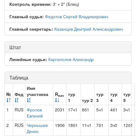
Контроль времени:
3' + 2" (Блиц)
Главный судья:
Федотов Сергей Владимирович
Главный секретарь:
Казанцев Дмитрий Александрович
Штат
Линейные судьи:
Каргаполов Александр
Таблица
Имя
№
Фед
участника
R
тур
тур
тур
тур
нач
1
тур 2
3
4
5
1
RUS
Фролов
2031
17ч1
8б1
5ч1
4б1
3ч1
Евгений
2
RUS
Чернышев
1906
18б1
11ч1
7б1
3ч0
12б1
Денис