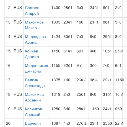
12
RUS
Сажаев
1400
28б1
5ч0
24б1
6б1
2ч0
Андрей
13
RUS
Максимов
1393
29ч1
4б0
21ч1
8б1
5ч0
Макар
14
RUS
Медведева
1424
30б1
7ч0
6ч0
29б1
8ч0
Арина
15
RUS
Кочнев
1456
31ч1
6б1
4ч0
10б1
25ч1
Даниил
16
Меденников
1155
32б1
9ч1
3б0
7ч0
6ч1
Дмитрий
17
Белкин
1375
1б0
26ч½
9б½
22ч1
11б0
Александр
18
RUS
Максимов
1319
2ч0
25б1
8ч0
31б1
10ч1
Арсений
19
RUS
Копчиков
1280
3б0
28ч1
11б0
24ч1
9б0
Алексей
20
Варченя
1387
4ч0
27б½
23ч1
25б0
22ч1