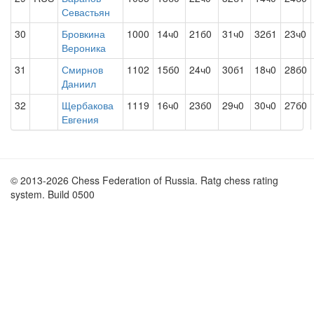
Севастьян
30
Бровкина
1000
14ч0
21б0
31ч0
32б1
23ч0
Вероника
31
Смирнов
1102
15б0
24ч0
30б1
18ч0
28б0
Даниил
32
Щербакова
1119
16ч0
23б0
29ч0
30ч0
27б0
Евгения
© 2013-2026 Chess Federation of Russia. Ratg chess rating
system. Build 0500