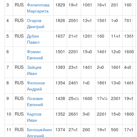
3
RUS
Филиппова
1829
19ч1
10б1
16ч1
2б1
1б0
Маргарита
4
RUS
Огаров
1826
20б1
13ч1
15б1
1ч0
7б1
Дмитрий
5
RUS
Дубин
1637
21ч1
12б1
1б0
11ч1
13б1
Павел
6
Фомин
1501
22б1
15ч0
14б1
12ч0
16б0
Евгений
7
RUS
Зайцев
1383
23ч1
14б1
2ч0
16б1
4ч0
Иван
8
RUS
Филонов
1354
24б1
1ч0
18б1
13ч0
14б1
Андрей
9
RUS
Лозовик
1438
25ч½
16б0
17ч½
23б1
19ч1
Евгений
10
RUS
Карпов
1352
26б1
3ч0
22б1
15ч0
18б0
Иван
11
RUS
Белошейкин
1374
27ч1
2б0
19ч1
5б0
17ч1
Арсений