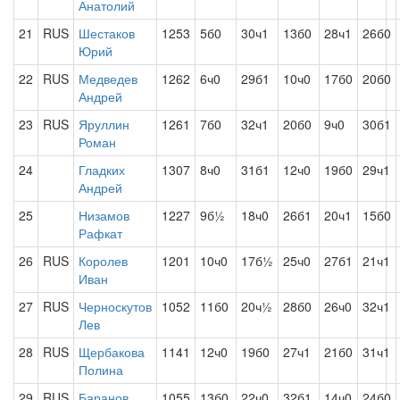
Анатолий
21
RUS
Шестаков
1253
5б0
30ч1
13б0
28ч1
26б0
Юрий
22
RUS
Медведев
1262
6ч0
29б1
10ч0
17б0
20б0
Андрей
23
RUS
Яруллин
1261
7б0
32ч1
20б0
9ч0
30б1
Роман
24
Гладких
1307
8ч0
31б1
12ч0
19б0
29ч1
Андрей
25
Низамов
1227
9б½
18ч0
26б1
20ч1
15б0
Рафкат
26
RUS
Королев
1201
10ч0
17б½
25ч0
27б1
21ч1
Иван
27
RUS
Черноскутов
1052
11б0
20ч½
28б0
26ч0
32ч1
Лев
28
RUS
Щербакова
1141
12ч0
19б0
27ч1
21б0
31ч1
Полина
29
RUS
Баранов
1055
13б0
22ч0
32б1
14ч0
24б0