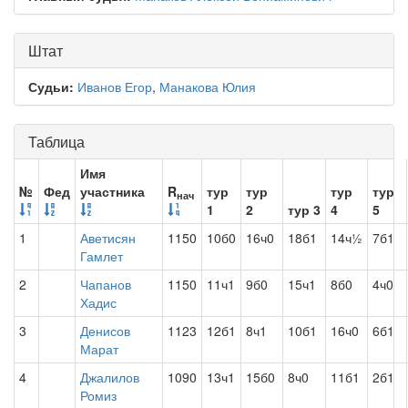
Штат
Судьи:
Иванов Егор
,
Манакова Юлия
Таблица
Имя
№
Фед
участника
R
тур
тур
тур
тур
нач
1
2
тур 3
4
5
1
Аветисян
1150
10б0
16ч0
18б1
14ч½
7б1
Гамлет
2
Чапанов
1150
11ч1
9б0
15ч1
8б0
4ч0
Хадис
3
Денисов
1123
12б1
8ч1
10б1
16ч0
6б1
Марат
4
Джалилов
1090
13ч1
15б0
8ч0
11б1
2б1
Ромиз