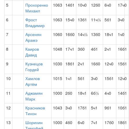
5
Прохоренко
1063
14б1
10ч0
12б0
6ч0
17ч0
Михаил
6
Фрост
1063
15ч0
13б1
11ч½
5б1
3ч0
Владимир
7
Арсенян
1060
16б0
14ч½
13б0
18ч1
1ч0
Арамэ
8
Каиров
1048
17ч1
3б0
4б1
2ч1
16б1
Давид
9
Кузнецов
1030
18б1
2ч1
16б0
12ч0
15б1
Гордей
10
Хамлов
1015
1ч1
5б1
3ч0
15б1
12ч0
Артём
11
Аджамян
1000
2б0
18ч1
6б½
4ч0
14б1
Марк
12
Красников
1043
3ч0
17б1
5ч1
9б1
10б1
Тихон
13
Шорихин
1000
4б0
6ч0
7ч1
17б0
18б1
Тимофей