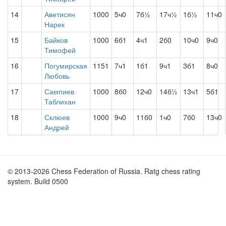
14
Аветисян
1000
5ч0
7б½
17ч½
1б½
11ч0
Нарек
15
Байков
1000
6б1
4ч1
2б0
10ч0
9ч0
Тимофей
16
Погумирская
1151
7ч1
1б1
9ч1
3б1
8ч0
Любовь
17
Сампиев
1000
8б0
12ч0
14б½
13ч1
5б1
Таблихан
18
Склюев
1000
9ч0
11б0
1ч0
7б0
13ч0
Андрей
© 2013-2026 Chess Federation of Russia. Ratg chess rating
system. Build 0500