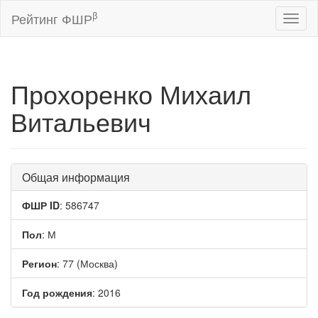
β
Рейтинг ФШР
Toggl
naviga
Прохоренко Михаил
Витальевич
Общая информация
ФШР ID
: 586747
Пол
: М
Регион
: 77 (Москва)
Год рождения
: 2016