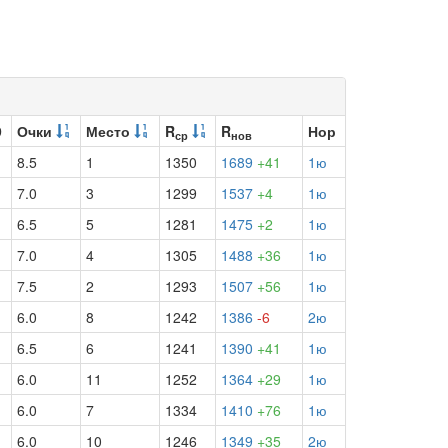
9
Очки
Место
R
R
Нор
ср
нов
8.5
1
1350
1689
+41
1ю
7.0
3
1299
1537
+4
1ю
6.5
5
1281
1475
+2
1ю
7.0
4
1305
1488
+36
1ю
7.5
2
1293
1507
+56
1ю
6.0
8
1242
1386
-6
2ю
6.5
6
1241
1390
+41
1ю
6.0
11
1252
1364
+29
1ю
6.0
7
1334
1410
+76
1ю
6.0
10
1246
1349
+35
2ю