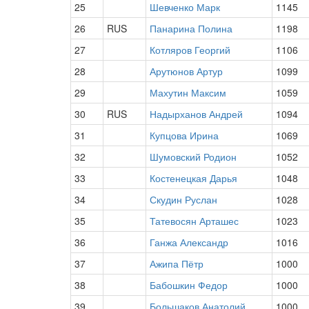
25
Шевченко Марк
1145
26
RUS
Панарина Полина
1198
27
Котляров Георгий
1106
28
Арутюнов Артур
1099
29
Махутин Максим
1059
30
RUS
Надырханов Андрей
1094
31
Купцова Ирина
1069
32
Шумовский Родион
1052
33
Костенецкая Дарья
1048
34
Скудин Руслан
1028
35
Татевосян Арташес
1023
36
Ганжа Александр
1016
37
Ажипа Пётр
1000
38
Бабошкин Федор
1000
39
Большаков Анатолий
1000