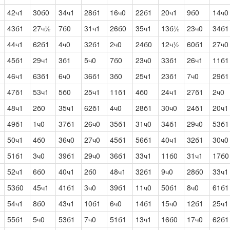
42ч1
30б0
34ч1
28б1
16ч0
22б1
20ч1
9б0
14ч0
43б1
27ч½
7б0
31ч1
26б0
35ч1
13б½
23ч0
34б1
44ч1
62б1
4ч0
32б1
2ч0
24б0
12ч½
60б1
27ч0
45б1
29ч1
3б1
5ч0
7б0
23ч0
33б1
26ч1
11б1
46ч1
63б1
6ч0
36б1
3б0
25ч1
23б1
7ч0
29б1
47б1
53ч1
5б0
25ч1
11б1
4б0
24ч1
27б1
2ч0
48ч1
2б0
35ч1
62б1
4ч0
28б1
30ч0
24б1
20ч1
49б1
1ч0
37б1
26ч0
35б1
31ч0
34б1
29ч0
53б1
50ч1
4б0
36ч0
27ч0
45б1
56б1
40ч1
32б1
30ч0
51б1
3ч0
39б1
29ч0
36б1
33ч1
11б0
31ч1
17б0
52ч1
6б0
40ч1
2б0
48ч1
32б1
9ч0
28б0
33ч1
53б0
45ч1
41б1
3ч0
39б1
11ч0
50б1
8ч0
61б1
54ч1
8б0
43ч1
10б1
6ч0
14б1
15ч0
12б1
25ч1
55б1
5ч0
53б1
7ч0
51б1
13ч1
16б0
17ч0
62б1