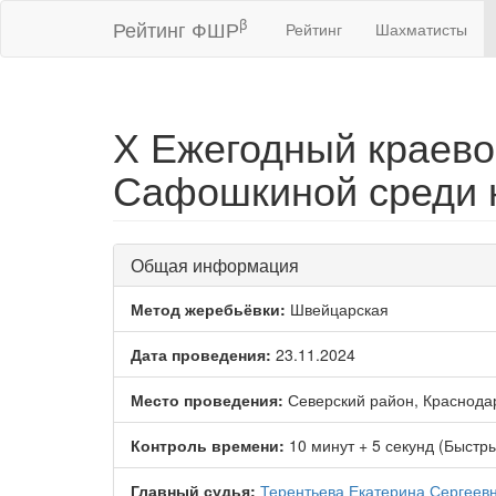
β
Рейтинг ФШР
Рейтинг
Шахматисты
Х Ежегодный краев
Сафошкиной среди ю
Общая информация
Метод жеребьёвки:
Швейцарская
Дата проведения:
23.11.2024
Место проведения:
Северский район, Краснода
Контроль времени:
10 минут + 5 секунд (Быстр
Главный судья:
Терентьева Екатерина Сергеев