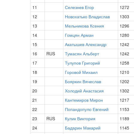
11
Селезнев Егор
1272
12
Новохатько Владислав
1303
13
Мельникова Ксения
1296
14
Гомцян Арман
1280
15
Акатышев Александр
1242
16
RUS
Тумасян Альберт
1242
17
Тулупов Григорий
1258
18
Горовой Михаил
1210
19
Бояркин Вячеслав
1202
20
Холодий Анастасия
1302
21
Кантемиров Мирон
1217
22
Попандопуло Евгений
1153
23
RUS
Кулик Виктория
1189
24
Бадарин Макарий
1145