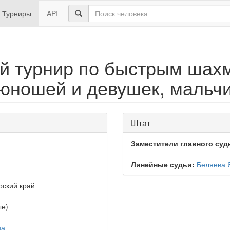
Турниры
API
ой турнир по быстрым шах
ношей и девушек, мальчи
Штат
Заместители главного суд
Линейные судьи:
Беляева 
рский край
ые)
на