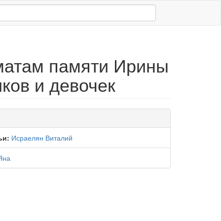
матам памяти Ирины
ков и девочек
ьи:
Исраелян Виталий
Яна