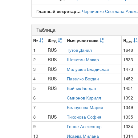
Главный секретарь:
Черниенко Светлана Алек
Таблица
№
Фед
Имя участника
R
нач
1
RUS
Тутов Данил
1648
2
RUS
Шляхтин Макар
1533
3
RUS
Милушев Владислав
1473
4
RUS
Павелко Богдан
1452
5
RUS
Войчик Богдан
1451
6
Смирнов Кирилл
1392
7
Белоусова Мария
1349
8
RUS
Тихонова София
1335
9
Гоппе Александр
1334
10
Исаева Милана
1314