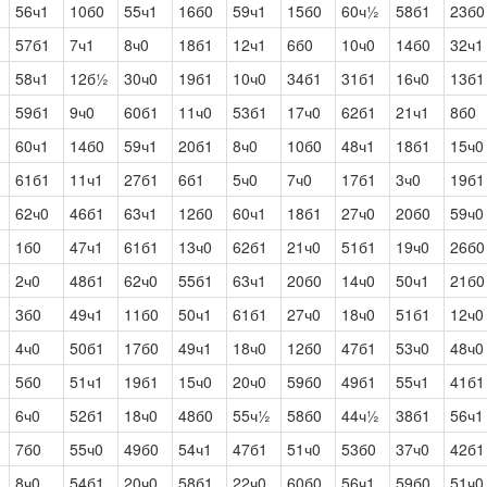
56ч1
10б0
55ч1
16б0
59ч1
15б0
60ч½
58б1
23б0
57б1
7ч1
8ч0
18б1
12ч1
6б0
10ч0
14б0
32ч1
58ч1
12б½
30ч0
19б1
10ч0
34б1
31б1
16ч0
13б1
59б1
9ч0
60б1
11ч0
53б1
17ч0
62б1
21ч1
8б0
60ч1
14б0
59ч1
20б1
8ч0
10б0
48ч1
18б1
15ч0
61б1
11ч1
27б1
6б1
5ч0
7ч0
17б1
3ч0
19б1
62ч0
46б1
63ч1
12б0
60ч1
18б1
27ч0
20б0
59ч0
1б0
47ч1
61б1
13ч0
62б1
21ч0
51б1
19ч0
26б0
2ч0
48б1
62ч0
55б1
63ч1
20б0
14ч0
50ч1
21б0
3б0
49ч1
11б0
50ч1
61б1
27ч0
18ч0
51б1
12ч0
4ч0
50б1
17б0
49ч1
18ч0
12б0
47б1
53ч0
48ч0
5б0
51ч1
19б1
15ч0
20ч0
59б0
49б1
55ч1
41б1
6ч0
52б1
18ч0
48б0
55ч½
58б0
44ч½
38б1
56ч1
7б0
55ч0
49б0
54ч1
47б1
51ч0
53б0
37ч0
42б1
8ч0
54б1
20ч0
58б1
22ч0
60б0
56ч1
59б0
51ч0