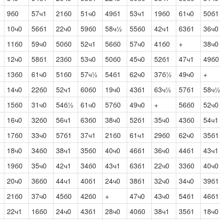
9б0
57ч1
21б0
51ч0
49б1
53ч1
19б0
61ч0
50б1
10ч0
56б1
22ч0
59б0
58ч½
55б0
42ч1
63б1
36ч0
11б0
59ч0
50б0
52ч1
56б0
57ч0
41б0
+
38ч0
12ч0
58б1
23б0
53ч0
50б0
45ч0
52б1
47ч1
49б0
13б0
61ч0
51б0
57ч½
54б1
62ч0
37б½
49ч0
+
14ч0
22б0
52ч1
60б0
19ч0
43б1
63ч½
57б1
58ч
15б0
31ч0
54б½
61ч0
57б0
49ч0
+
56б0
52ч0
16ч0
32б0
56ч1
63б0
38ч0
52б1
35ч0
43б0
54ч1
17б0
33ч0
57б1
37ч1
21б0
61ч1
29б0
62ч0
35б1
18ч0
34б0
38ч1
35б0
40ч0
46б1
36ч0
44б1
43ч1
19б0
35ч0
42ч1
34б0
43ч1
63б1
22ч0
33б0
40ч0
20ч0
36б0
44ч1
40б1
24ч0
38б1
32ч0
34ч0
39б1
21б0
37ч0
45б0
42б0
+
47ч0
43ч0
54б1
46б1
22ч1
16б0
24ч0
43б1
28ч0
40б0
38ч1
35б1
18ч0