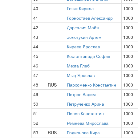
40
Гезик Кирилл
1000
41
Горностаев Александр
1000
42
Дарсалия Майя
1000
43
Золотухин Артём
1000
44
Киреев Ярослав
1000
45
Костантиниди София
1000
46
Мезга Глеб
1000
47
Мыц Ярослав
1000
48
RUS
Пархоменко Константин
1000
49
Петров Вадим
1000
50
Петрученко Арина
1000
51
Попов Константин
1000
52
Ремнева Мирослава
1000
53
RUS
Родионова Кира
1000