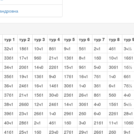
сандровна
тур 1
тур 2
тур 3
тур 4
тур 5
тур 6
тур 7
тур 8
тур 
32ч1
18б1
10ч1
8б1
9ч1
5б1
2ч1
4б1
3ч½
33б1
17ч1
9б0
21ч1
13б1
8ч1
1б0
10ч1
16б1
34ч1
20б1
14ч0
22б1
15ч1
9б1
5ч0
30б1
1б½
35б1
19ч1
13б1
9ч0
17б1
16ч1
7б1
1ч0
6б1
36ч1
24б1
16ч1
14б1
30б1
1ч0
3б1
6ч1
7б½
37б1
21ч1
15б1
30ч0
23б1
26ч1
8б1
5б0
4ч0
38ч1
26б0
12ч1
24б1
14ч1
30б1
4ч0
15б1
5ч½
39б1
23ч1
26б1
1ч0
29б1
2б0
6ч0
22б1
28ч1
40ч1
28б1
2ч1
4б1
1б0
3ч0
21б1
11ч1
10б0
41б1
25ч1
1б0
23ч0
27б1
29ч1
26б1
2б0
9ч1