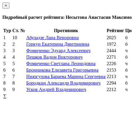
×
Подробный расчет рейтинга: Несытова Анастасия Максим
Тур
Ст. №
Противник
Рейтинг
Цв
1
10
Абуладзе Лана Веноровна
2025
б
2
2
Горкун Екатерина Дмитриевна
1972
б
3
3
Фомиченко Эдуард Алексеевич
2444
ч
4
4
Пешков Вадим Викторович
2271
б
5
5
Фомиченко Светлана Леонидовна
2226
ч
6
6
Бронникова Елизавета Григорьевна
2153
б
7
7
Ниязгулова Бараева Марина Сергеевна
2213
ч
8
8
Бородкин Александр Владимирович
2294
б
9
9
Усков Андрей Владимирович
2212
ч
∑