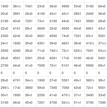
19б0
38ч½
74б1
23ч0
36ч0
49б0
53ч0
51б0
66ч0
20ч0
39б1
26ч0
41б0
43ч1
42ч1
28б1
24б0
36ч0
21б0
40ч0
72б1
73ч1
31б0
44ч0
74б1
39б0
28ч0
22ч0
41б1
28ч1
26б0
32ч0
45б0
40ч0
69б1
43ч1
23б0
42ч0
32ч0
66б1
45б0
74ч0
72б1
63ч1
52б1
24ч1
16б0
30ч0
43б1
39ч0
46б1
36ч0
41б½
37ч½
25б0
43б0
39ч0
71ч0
74б½
72ч1
52б½
70б1
53ч½
26ч0
45б1
33б1
25ч0
40б1
17ч0
31б0
42ч0
54б1
27б0
44ч0
41ч0
70б0
72ч1
51б1
46ч0
59б0
69ч1
0
0
0
0
0
0
0
0
0
28ч0
47б1
34ч½
19б0
37ч0
53б1
49ч1
36б½
38ч1
29б½
17ч0
38б0
59ч0
73б0
70б0
43ч0
72ч1
55б1
30ч1
18б0
36ч1
22б0
41ч0
47б½
37ч1
34б0
33ч0
31б0
46ч0
45ч0
72б1
47б0
52ч½
51ч1
37б0
73б0