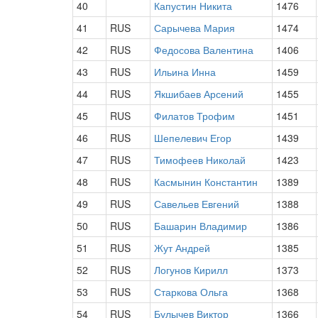
40
Капустин Никита
1476
41
RUS
Сарычева Мария
1474
42
RUS
Федосова Валентина
1406
43
RUS
Ильина Инна
1459
44
RUS
Якшибаев Арсений
1455
45
RUS
Филатов Трофим
1451
46
RUS
Шепелевич Егор
1439
47
RUS
Тимофеев Николай
1423
48
RUS
Касмынин Константин
1389
49
RUS
Савельев Евгений
1388
50
RUS
Башарин Владимир
1386
51
RUS
Жут Андрей
1385
52
RUS
Логунов Кирилл
1373
53
RUS
Старкова Ольга
1368
54
RUS
Булычев Виктор
1366