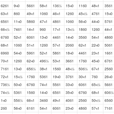
62б1
9ч0
56б1
58ч1
13б½
15ч0
11б0
48ч1
35б1
63ч1
8б0
49ч1
10б0
46ч1
12б0
45ч½
47б1
15ч0
65б1
11ч0
58б0
47ч1
48б1
10б0
56ч0
44ч0
57б1
66ч½
74б1
14ч1
9б0
17ч1
13ч½
18б0
12б0
44ч1
67б0
52ч1
60б1
13ч0
44б1
14ч0
35б0
54ч1
48б0
68ч1
10б0
51ч1
12б0
57ч1
20б0
62ч1
22ч0
50б1
69б0
54ч0
59б1
52ч1
58б1
18ч0
44б1
23ч1
16б1
70ч1
12б0
62ч0
49б½
53ч1
36б1
17б0
45ч0
67б1
71б1
13ч0
65б½
38ч1
15б0
48ч½
50б½
67ч1
25б0
72ч1
15ч½
17б0
53б1
19ч0
37б1
30ч1
7б0
26ч0
73б½
50ч0
67б0
74ч1
55б1
33ч0
60б1
65ч½
56б1
74ч½
53б1
15б0
14ч0
65б1
35ч0
67б0
68ч1
60б½
1ч0
55б½
66ч1
34б0
49ч1
40б1
25б0
50ч½
65б0
2б0
56ч0
61б1
54ч1
60б1
23ч0
48б0
57ч1
71б1