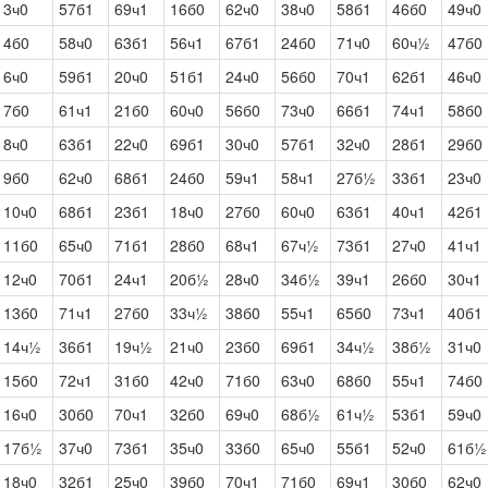
3ч0
57б1
69ч1
16б0
62ч0
38ч0
58б1
46б0
49ч0
4б0
58ч0
63б1
56ч1
67б1
24б0
71ч0
60ч½
47б0
6ч0
59б1
20ч0
51б1
24ч0
56б0
70ч1
62б1
46ч0
7б0
61ч1
21б0
60ч0
56б0
73ч0
66б1
74ч1
58б0
8ч0
63б1
22ч0
69б1
30ч0
57б1
32ч0
28б1
29б0
9б0
62ч0
68б1
24б0
59ч1
58ч1
27б½
33б1
23ч0
10ч0
68б1
23б1
18ч0
27б0
60ч0
63б1
40ч1
42б1
11б0
65ч0
71б1
28б0
68ч1
67ч½
73б1
27ч0
41ч1
12ч0
70б1
24ч1
20б½
28ч0
34б½
39ч1
26б0
30ч1
13б0
71ч1
27б0
33ч½
38б0
55ч1
65б0
73ч1
40б1
14ч½
36б1
19ч½
21ч0
23б0
69б1
34ч½
38б½
31ч0
15б0
72ч1
31б0
42ч0
71б0
63ч0
68б0
55ч1
74б0
16ч0
30б0
70ч1
32б0
69ч0
68б½
61ч½
53б1
59ч0
17б½
37ч0
73б1
35ч0
33б0
65ч0
55б1
52ч0
61б½
18ч0
32б1
25ч0
39б0
70ч1
71б0
69ч1
30б0
62ч0