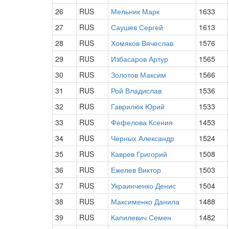
26
RUS
Мельник Марк
1633
27
RUS
Саушев Сергей
1613
28
RUS
Хомяков Вячеслав
1576
29
RUS
Избасаров Артур
1565
30
RUS
Золотов Максим
1566
31
RUS
Рой Владислав
1536
32
RUS
Гаврилюк Юрий
1533
33
RUS
Фефелова Ксения
1453
34
RUS
Черных Александр
1524
35
RUS
Каврев Григорий
1508
36
RUS
Ежелев Виктор
1503
37
RUS
Украинченко Денис
1504
38
RUS
Максименко Данила
1488
39
RUS
Капилевич Семен
1482