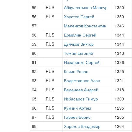
55
RUS
Абдуллатыпов Мансур
1350
56
RUS
Хаустов Сергей
1350
57
Маленков Константин
1346
58
RUS
Ермилин Сергей
1344
59
RUS
Дьячков Виктор
1344
60
Томин Евгений
1343
61
Назаренко Сергей
1336
62
RUS
Кечин Ролан
1325
63
RUS
Бадретдинов Алан
1321
64
RUS
Веденеев Андрей
1318
65
RUS
Избасаров Тимур
1309
66
RUS
Кумзин Артем
1295
67
RUS
Гареев Борис
1285
68
Харьков Владимир
1264