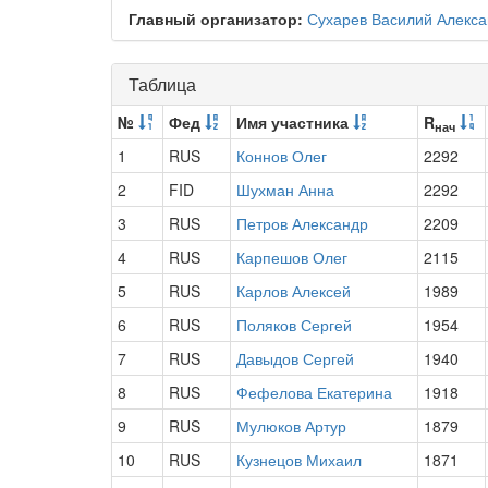
Главный организатор:
Сухарев Василий Алекс
Таблица
№
Фед
Имя участника
R
нач
1
RUS
Коннов Олег
2292
2
FID
Шухман Анна
2292
3
RUS
Петров Александр
2209
4
RUS
Карпешов Олег
2115
5
RUS
Карлов Алексей
1989
6
RUS
Поляков Сергей
1954
7
RUS
Давыдов Сергей
1940
8
RUS
Фефелова Екатерина
1918
9
RUS
Мулюков Артур
1879
10
RUS
Кузнецов Михаил
1871