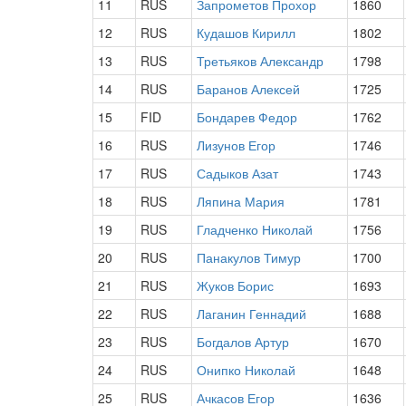
11
RUS
Запрометов Прохор
1860
12
RUS
Кудашов Кирилл
1802
13
RUS
Третьяков Александр
1798
14
RUS
Баранов Алексей
1725
15
FID
Бондарев Федор
1762
16
RUS
Лизунов Егор
1746
17
RUS
Садыков Азат
1743
18
RUS
Ляпина Мария
1781
19
RUS
Гладченко Николай
1756
20
RUS
Панакулов Тимур
1700
21
RUS
Жуков Борис
1693
22
RUS
Лаганин Геннадий
1688
23
RUS
Богдалов Артур
1670
24
RUS
Онипко Николай
1648
25
RUS
Ачкасов Егор
1636