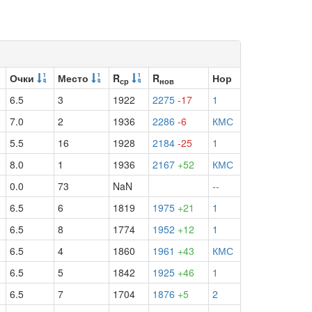
Очки
Место
R
R
Нор
ср
нов
6.5
3
1922
2275
-17
1
7.0
2
1936
2286
-6
КМС
5.5
16
1928
2184
-25
1
8.0
1
1936
2167
+52
КМС
0.0
73
NaN
--
6.5
6
1819
1975
+21
1
6.5
8
1774
1952
+12
1
6.5
4
1860
1961
+43
КМС
6.5
5
1842
1925
+46
1
6.5
7
1704
1876
+5
2