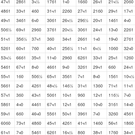
47ч1
28б1
3ч½
17б1
1ч0
16б0
26ч1
21ч½
20б0
48б1
33ч1
4б0
31ч1
22б0
27ч1
21б0
29ч1
17ч1
49ч1
34б1
6ч0
30б1
26ч½
29б½
20ч1
14б1
4ч0
50б½
69ч1
29б0
37б1
20ч½
30б1
24ч1
13ч0
22б1
51ч1
35б½
37ч1
3б0
34ч1
26б1
1ч0
19ч0
27б1
52б1
60ч1
7б0
40ч1
25б½
11ч1
6ч½
10б0
32ч0
53ч½
66б1
35ч1
11ч0
29б0
62б1
33ч1
25ч1
12б0
54б1
67ч1
8ч0
46б1
9ч0
32б1
29ч1
6б0
24ч1
55ч1
1б0
50б½
65ч1
35б1
7ч1
8ч0
15б1
10ч½
56б1
2ч0
42б1
48ч½
14б½
31ч1
13б0
71ч1
11ч1
57ч1
3б0
43ч1
50б1
10ч1
9б0
12ч1
11б½
7ч0
58б1
4ч0
44б1
67ч1
12ч1
6б0
10ч0
31б1
14ч0
59ч1
6б0
46ч0
55б1
50ч1
39б1
7ч0
32б0
45б1
60б0
73ч1
48б0
45ч1
42б1
41ч1
14б0
56ч1
18б0
61ч1
7ч0
54б1
62б1
16ч½
8б0
38ч1
17б0
34ч1