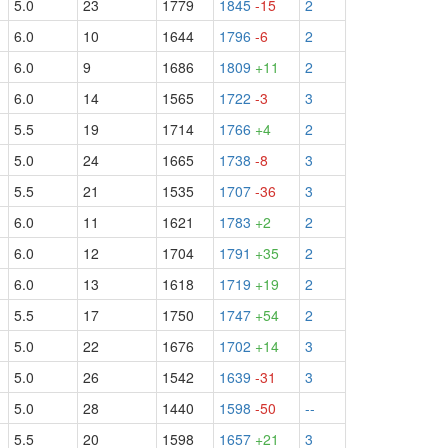
5.0
23
1779
1845
-15
2
6.0
10
1644
1796
-6
2
6.0
9
1686
1809
+11
2
6.0
14
1565
1722
-3
3
5.5
19
1714
1766
+4
2
5.0
24
1665
1738
-8
3
5.5
21
1535
1707
-36
3
6.0
11
1621
1783
+2
2
6.0
12
1704
1791
+35
2
6.0
13
1618
1719
+19
2
5.5
17
1750
1747
+54
2
5.0
22
1676
1702
+14
3
5.0
26
1542
1639
-31
3
5.0
28
1440
1598
-50
--
5.5
20
1598
1657
+21
3