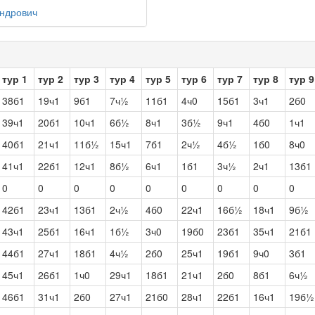
андрович
тур 1
тур 2
тур 3
тур 4
тур 5
тур 6
тур 7
тур 8
тур 9
38б1
19ч1
9б1
7ч½
11б1
4ч0
15б1
3ч1
2б0
39ч1
20б1
10ч1
6б½
8ч1
3б½
9ч1
4б0
1ч1
40б1
21ч1
11б½
15ч1
7б1
2ч½
4б½
1б0
8ч0
41ч1
22б1
12ч1
8б½
6ч1
1б1
3ч½
2ч1
13б1
0
0
0
0
0
0
0
0
0
42б1
23ч1
13б1
2ч½
4б0
22ч1
16б½
18ч1
9б½
43ч1
25б1
16ч1
1б½
3ч0
19б0
23б1
35ч1
21б1
44б1
27ч1
18б1
4ч½
2б0
25ч1
19б1
9ч0
3б1
45ч1
26б1
1ч0
29ч1
18б1
21ч1
2б0
8б1
6ч½
46б1
31ч1
2б0
27ч1
21б0
28ч1
22б1
16ч1
19б½