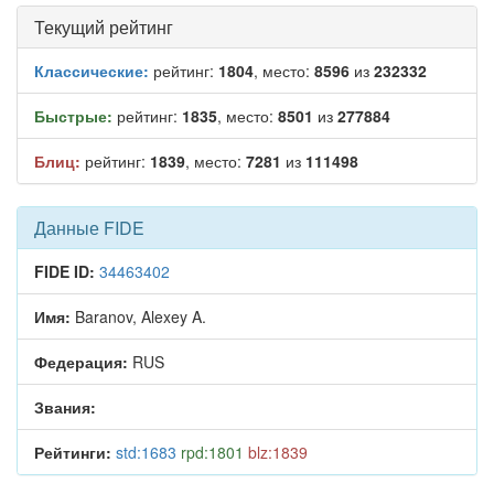
Текущий рейтинг
Классические:
рейтинг:
1804
, место:
8596
из
232332
Быстрые:
рейтинг:
1835
, место:
8501
из
277884
Блиц:
рейтинг:
1839
, место:
7281
из
111498
Данные FIDE
FIDE ID:
34463402
Имя:
Baranov, Alexey A.
Федерация:
RUS
Звания:
Рейтинги:
std:1683
rpd:1801
blz:1839