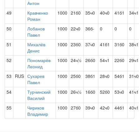
Антон
49
Кравченко
1000
21б0
35ч0
40ч0
41б1
34ч1
Роман
50
Лобанов
1000
22ч0
36б-
0
0
0
Павел
51
Михалёв
1000
23б0
37ч0
41б1
31б0
38ч1
Денис
52
Пономарёв
1000
24ч½
26б0
54ч1
22б0
29ч1
Леонид
53
RUS
Сухарев
1000
25б0
38б1
28ч0
54б1
31ч0
Павел
54
Турчинский
1000
26ч½
16б0
52б0
53ч0
41ч1
Василий
55
Чириков
1000
27б0
39ч0
42ч0
44б1
40ч1
Владимир