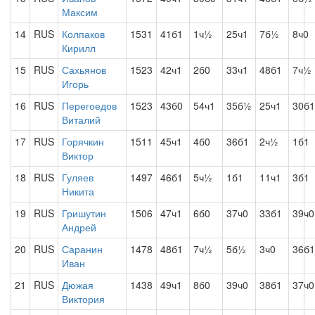
Максим
14
RUS
Колпаков
1531
41б1
1ч½
25ч1
7б½
8ч0
Кирилл
15
RUS
Сахьянов
1523
42ч1
2б0
33ч1
48б1
7ч½
Игорь
16
RUS
Перегоедов
1523
43б0
54ч1
35б½
25ч1
30б1
Виталий
17
RUS
Горячкин
1511
45ч1
4б0
36б1
2ч½
1б1
Виктор
18
RUS
Гуляев
1497
46б1
5ч½
1б1
11ч1
3б1
Никита
19
RUS
Гришутин
1506
47ч1
6б0
37ч0
33б1
39ч0
Андрей
20
RUS
Саранин
1478
48б1
7ч½
5б½
3ч0
36б1
Иван
21
RUS
Дюжая
1438
49ч1
8б0
39ч0
38б1
37ч0
Виктория