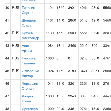
40
RUS
Патакин
1121
13б0
3ч0
49б1
23ч0
55б0
Сергей
41
Шендрик
1101
14ч0
28б0
51ч0
49ч0
54б0
Эльза
42
RUS
Бузуев
1130
15б0
29ч0
55б1
27ч0
32ч0
Александр
43
RUS
Аникин
1084
16ч1
24б0
22ч0
8б0
33ч1
Артём
44
RUS
Пензина
1063
0
0
32ч0
55ч0
47б1
Татьяна
45
RUS
Овчаренко
1024
17б0
31ч0
34ч1
32б1
25б0
Виктор
46
Черкашин
1011
18ч0
32б1
23б1
13ч0
27б1
Степан
47
Джурук
1000
19б0
33ч0
38ч0
34б0
44ч0
Юлия
48
Иринчеев
1000
20ч0
34б1
27б1
15ч0
23б0