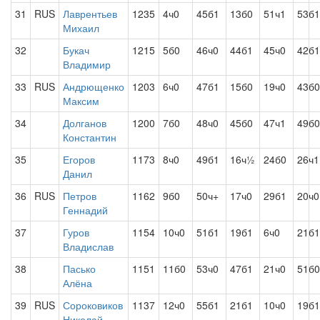
31
RUS
Лаврентьев
1235
4ч0
45б1
13б0
51ч1
53б1
Михаил
32
Букач
1215
5б0
46ч0
44б1
45ч0
42б1
Владимир
33
RUS
Андрющенко
1203
6ч0
47б1
15б0
19ч0
43б0
Максим
34
Долганов
1200
7б0
48ч0
45б0
47ч1
49б0
Константин
35
Егоров
1173
8ч0
49б1
16ч½
24б0
26ч1
Данил
36
RUS
Петров
1162
9б0
50ч+
17ч0
29б1
20ч0
Геннадий
37
Гуров
1154
10ч0
51б1
19б1
6ч0
21б1
Владислав
38
Пасько
1151
11б0
53ч0
47б1
21ч0
51б0
Алёна
39
RUS
Сороковиков
1137
12ч0
55б1
21б1
10ч0
19б1
Николай