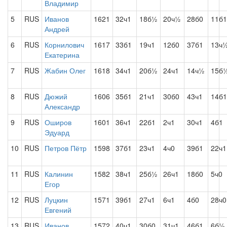
Владимир
5
RUS
Иванов
1621
32ч1
18б½
20ч½
28б0
11б1
Андрей
6
RUS
Корнилович
1617
33б1
19ч1
12б0
37б1
13ч
Екатерина
7
RUS
Жабин Олег
1618
34ч1
20б½
24ч1
14ч½
15б
8
RUS
Дюжий
1606
35б1
21ч1
30б0
43ч1
14б1
Александр
9
RUS
Оширов
1601
36ч1
22б1
2ч1
30ч1
4б1
Эдуард
10
RUS
Петров Пётр
1598
37б1
23ч1
4ч0
39б1
22ч1
11
RUS
Калинин
1582
38ч1
25б½
26ч1
18б0
5ч0
Егор
12
RUS
Луцкин
1571
39б1
27ч1
6ч1
4б0
28ч0
Евгений
13
RUS
Иванов
1572
40ч1
30б0
31ч1
46б1
6б½