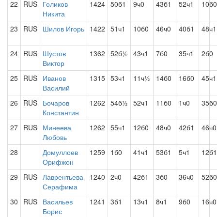
22
RUS
Голиков
1424
50б1
9ч0
43б1
52ч1
10б0
Никита
23
RUS
Шилов Игорь
1422
51ч1
10б0
46ч0
40б1
48ч1
24
RUS
Шустов
1362
52б½
43ч1
7б0
35ч1
2б0
Виктор
25
RUS
Иванов
1315
53ч1
11ч½
14б0
16б0
45ч1
Василий
26
RUS
Бочаров
1262
54б½
52ч1
11б0
1ч0
35б0
Константин
27
RUS
Минеева
1262
55ч1
12б0
48ч0
42б1
46ч0
Любовь
28
Домуллоев
1259
1б0
41ч1
53б1
5ч1
12б1
Орифжон
29
RUS
Лаврентьева
1240
2ч0
42б1
3б0
36ч0
52б0
Серафима
30
RUS
Васильев
1241
3б1
13ч1
8ч1
9б0
16ч0
Борис