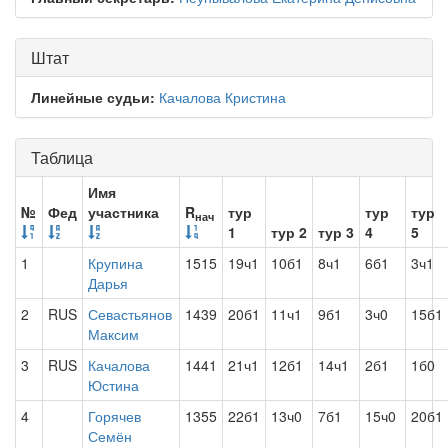
Штат
Линейные судьи:
Качалова Кристина
Таблица
Имя
№
Фед
участника
R
тур
тур
тур
нач
1
тур 2
тур 3
4
5
1
Крупина
1515
19ч1
10б1
8ч1
6б1
3ч1
Дарья
2
RUS
Севастьянов
1439
20б1
11ч1
9б1
3ч0
15б1
Максим
3
RUS
Качалова
1441
21ч1
12б1
14ч1
2б1
1б0
Юстина
4
Горячев
1355
22б1
13ч0
7б1
15ч0
20б1
Семён