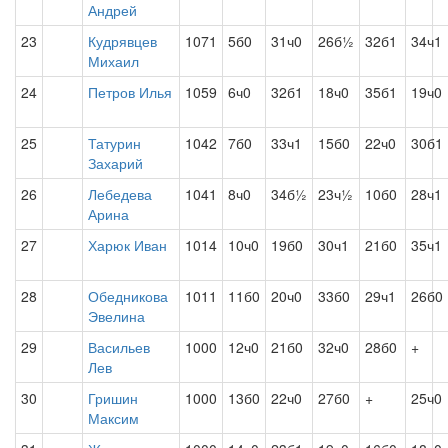
Андрей
23
Кудрявцев
1071
5б0
31ч0
26б½
32б1
34ч1
Михаил
24
Петров Илья
1059
6ч0
32б1
18ч0
35б1
19ч0
25
Татурин
1042
7б0
33ч1
15б0
22ч0
30б1
Захарий
26
Лебедева
1041
8ч0
34б½
23ч½
10б0
28ч1
Арина
27
Харюк Иван
1014
10ч0
19б0
30ч1
21б0
35ч1
28
Обедникова
1011
11б0
20ч0
33б0
29ч1
26б0
Эвелина
29
Васильев
1000
12ч0
21б0
32ч0
28б0
+
Лев
30
Гришин
1000
13б0
22ч0
27б0
+
25ч0
Максим