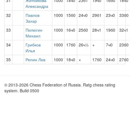
31
Житникова
1000
14ч0
23б1
19ч0
16б0
18ч0
Александра
32
Павлов
1000
15б0
24ч0
29б1
23ч0
33б0
Захар
33
Пилюгин
1000
16ч0
25б0
28ч1
19б0
32ч1
Михаил
34
Грибков
1000
17б0
26ч½
+
7ч0
23б0
Илья
35
Репин Лев
1000
18ч0
+
17б0
24ч0
27б0
© 2013-2026 Chess Federation of Russia. Ratg chess rating
system. Build 0500