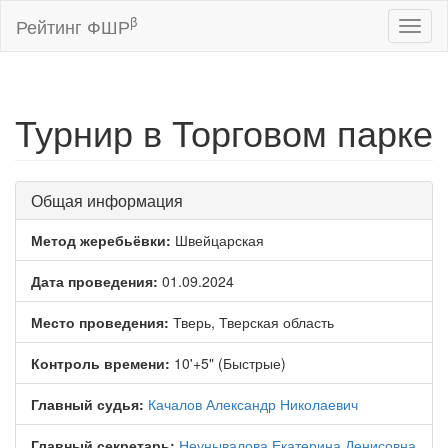
β
Рейтинг ФШР
Toggl
naviga
Турнир в Торговом парке
Общая информация
Метод жеребьёвки:
Швейцарская
Дата проведения:
01.09.2024
Место проведения:
Тверь, Тверская область
Контроль времени:
10'+5" (Быстрые)
Главный судья:
Качалов Александр Николаевич
Главный секретарь:
Неунывалова Екатерина Денисовна