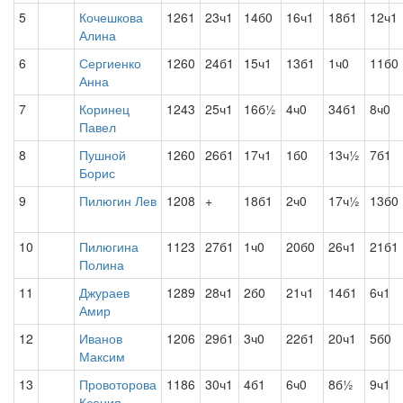
5
Кочешкова
1261
23ч1
14б0
16ч1
18б1
12ч1
Алина
6
Сергиенко
1260
24б1
15ч1
13б1
1ч0
11б0
Анна
7
Коринец
1243
25ч1
16б½
4ч0
34б1
8ч0
Павел
8
Пушной
1260
26б1
17ч1
1б0
13ч½
7б1
Борис
9
Пилюгин Лев
1208
+
18б1
2ч0
17ч½
13б0
10
Пилюгина
1123
27б1
1ч0
20б0
26ч1
21б1
Полина
11
Джураев
1289
28ч1
2б0
21ч1
14б1
6ч1
Амир
12
Иванов
1206
29б1
3ч0
22б1
20ч1
5б0
Максим
13
Провоторова
1186
30ч1
4б1
6ч0
8б½
9ч1
Ксения