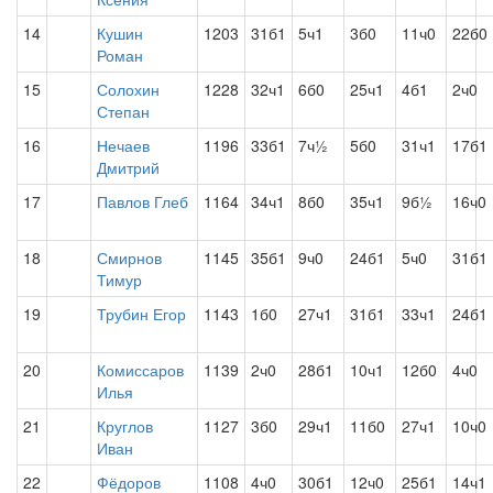
14
Кушин
1203
31б1
5ч1
3б0
11ч0
22б0
Роман
15
Солохин
1228
32ч1
6б0
25ч1
4б1
2ч0
Степан
16
Нечаев
1196
33б1
7ч½
5б0
31ч1
17б1
Дмитрий
17
Павлов Глеб
1164
34ч1
8б0
35ч1
9б½
16ч0
18
Смирнов
1145
35б1
9ч0
24б1
5ч0
31б1
Тимур
19
Трубин Егор
1143
1б0
27ч1
31б1
33ч1
24б1
20
Комиссаров
1139
2ч0
28б1
10ч1
12б0
4ч0
Илья
21
Круглов
1127
3б0
29ч1
11б0
27ч1
10ч0
Иван
22
Фёдоров
1108
4ч0
30б1
12ч0
25б1
14ч1