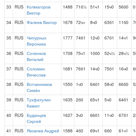
33
RUS
Колмагоров
1488
71б½
51ч1
15ч0
56б0
0
Виктор
34
RUS
Фалеев Виктор
1678
72ч+
8ч0
63б1
11б0
7
35
RUS
Чипурных
1777
74б1
12ч0
67б1
14ч1
9
Вероника
36
RUS
Соленков
1708
75ч1
10б0
52ч½
28ч½
5
Виталий
37
RUS
Соломин
1681
76б1
14ч0
75б1
16ч0
6
Вячеслав
38
RUS
Вотчинников
1550
1ч0
64б1
58ч0
66б0
5
Семён
39
RUS
Тухфатулин
1635
2б0
65ч1
5ч0
64б1
2
Камил
40
RUS
Буданцев
1627
3ч0
66б1
11ч0
67б1
2
Сергей
41
RUS
Яковлев Андрей
1588
4б0
69ч1
6б0
61ч1
1