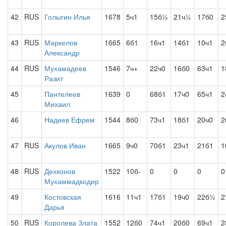
42
RUS
Голыгин Илья
1678
5ч1
15б½
21ч½
17б0
2
43
RUS
Маркелов
1665
6б1
16ч1
14б1
10ч1
2
Александр
44
RUS
Мухамадеев
1546
7ч+
22ч0
16б0
63ч1
1
Разит
45
Пантелеев
1639
0
68б1
17ч0
65ч1
2
Михаил
46
Надеев Ефрем
1544
8б0
73ч1
18б1
20ч0
2
47
RUS
Акулов Иван
1665
9ч0
70б1
23ч1
21б1
1
48
RUS
Дехконов
1522
10б-
0
0
0
0
Мухаммадкодир
49
Костовская
1616
11ч1
17б1
19ч0
22б½
2
Дарья
50
RUS
Королева Злата
1552
12б0
74ч1
20б0
69ч1
2