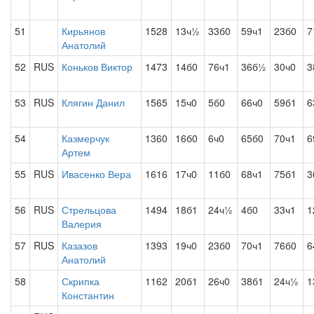
51
Кирьянов
1528
13ч½
33б0
59ч1
23б0
7
Анатолий
52
RUS
Коньков Виктор
1473
14б0
76ч1
36б½
30ч0
3
53
RUS
Клягин Данил
1565
15ч0
5б0
66ч0
59б1
6
54
Казмерчук
1360
16б0
6ч0
65б0
70ч1
6
Артем
55
RUS
Ивасенко Вера
1616
17ч0
11б0
68ч1
75б1
3
56
RUS
Стрельцова
1494
18б1
24ч½
4б0
33ч1
1
Валерия
57
RUS
Казазов
1393
19ч0
23б0
70ч1
76б0
6
Анатолий
58
Скрипка
1162
20б1
26ч0
38б1
24ч½
1
Константин