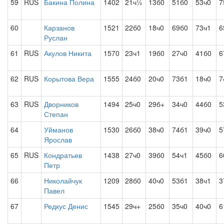
59
RUS
Бакина Полина
1402
21ч½
13б0
51б0
53ч0
7
60
Карзанов
1521
22б0
18ч0
69б0
73ч1
6
Руслан
61
RUS
Акулов Никита
1570
23ч1
19б0
27ч0
41б0
6
62
RUS
Корытова Вера
1555
24б0
20ч0
73б1
18ч0
7
63
RUS
Дворников
1494
25ч0
29б+
34ч0
44б0
5
Степан
64
Уйманов
1530
26б0
38ч0
74б1
39ч0
5
Ярослав
65
RUS
Кондратьев
1438
27ч0
39б0
54ч1
45б0
6
Петр
66
Николайчук
1209
28б0
40ч0
53б1
38ч1
3
Павел
67
Редкус Денис
1545
29ч+
25б0
35ч0
40ч0
6