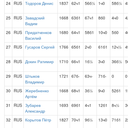
24
RUS
Тодоров Денис
1837
62ч1
56б½
1ч0
58б½
4
25
RUS
Завадский
1668
63б1
67ч1
8б0
4ч0
4
Вадим
26
RUS
Придатченков
1680
64ч1
58б1
10ч0
5б0
4
Василий
27
RUS
Гусаров Сергей
1766
65б1
2ч0
61б1
12ч½
4
28
RUS
Докин Ратимир
1710
66ч1
1б½
3ч0
36б½
5
29
RUS
Штыков
1721
67б-
63ч-
71б-
0
0
Владимир
30
RUS
Жеребненко
1668
68ч1
3б½
9ч0
52б1
1
Артём
31
RUS
Зубарев
1693
69б1
4ч1
12б1
8ч½
3
Александр
32
RUS
Корытов Пётр
1827
70ч1
9б½
13ч0
71б1
2