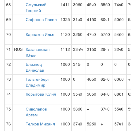
68
Смульский
1411
30б0
45ч0
55б0
74ч0
7
Георгий
69
Сафонов Павел
1325
31ч0
41б0
60ч1
50б0
5
70
Карнаков Илья
1120
32б0
47ч0
57б0
54б0
6
71
RUS
Казачанская
1112
33ч½
21б0
29ч+
32ч0
5
Юлия
72
Близнец
1060
34б-
0
0
0
0
Вячеслав
73
Гильгенберг
1000
0
46б0
62ч0
60б0
+
Владимир
74
Корытова Юлия
1000
35ч0
50б0
64ч0
68б1
6
75
Сиволапов
1000
36б0
+
37ч0
55ч0
5
Артем
76
Телков Михаил
1000
37ч0
52б0
+
57ч1
3