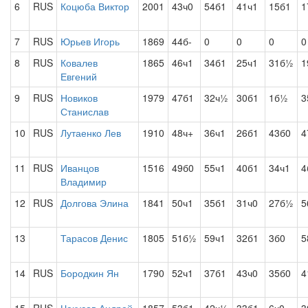
6
RUS
Коцюба Виктор
2001
43ч0
54б1
41ч1
15б1
1
7
RUS
Юрьев Игорь
1869
44б-
0
0
0
0
8
RUS
Ковалев
1865
46ч1
34б1
25ч1
31б½
1
Евгений
9
RUS
Новиков
1979
47б1
32ч½
30б1
1б½
3
Станислав
10
RUS
Лутаенко Лев
1910
48ч+
36ч1
26б1
43б0
4
11
RUS
Иванцов
1516
49б0
55ч1
40б1
34ч1
4
Владимир
12
RUS
Долгова Элина
1841
50ч1
35б1
31ч0
27б½
5
13
Тарасов Денис
1805
51б½
59ч1
32б1
3б0
5
14
RUS
Бородкин Ян
1790
52ч1
37б1
43ч0
35б0
4