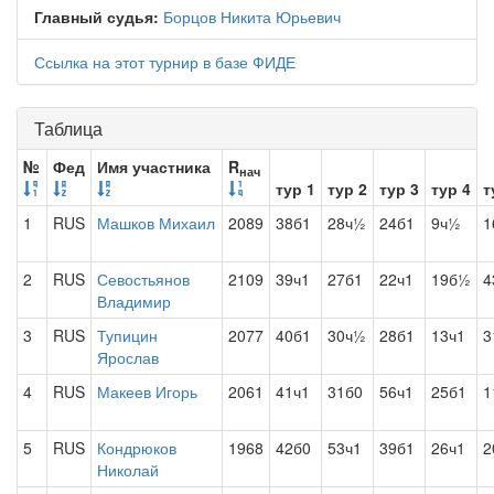
Главный судья:
Борцов Никита Юрьевич
Ссылка на этот турнир в базе ФИДЕ
Таблица
№
Фед
Имя участника
R
нач
тур 1
тур 2
тур 3
тур 4
т
1
RUS
Машков Михаил
2089
38б1
28ч½
24б1
9ч½
1
2
RUS
Севостьянов
2109
39ч1
27б1
22ч1
19б½
4
Владимир
3
RUS
Тупицин
2077
40б1
30ч½
28б1
13ч1
3
Ярослав
4
RUS
Макеев Игорь
2061
41ч1
31б0
56ч1
25б1
1
5
RUS
Кондрюков
1968
42б0
53ч1
39б1
26ч1
2
Николай