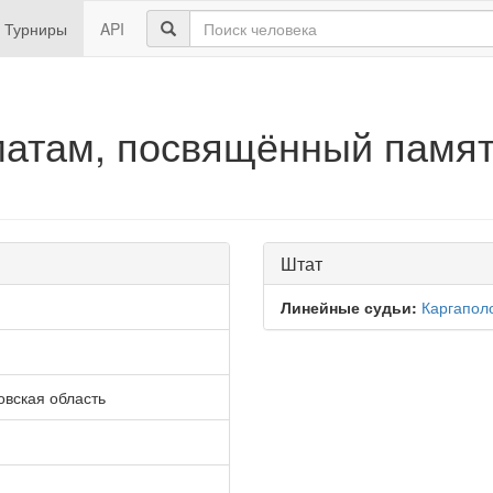
Турниры
API
атам, посвящённый памят
Штат
Линейные судьи:
Каргапол
вская область