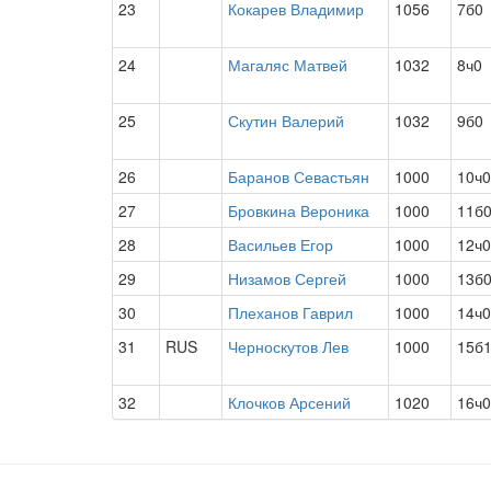
23
Кокарев Владимир
1056
7б0
24
Магаляс Матвей
1032
8ч0
25
Скутин Валерий
1032
9б0
26
Баранов Севастьян
1000
10ч0
27
Бровкина Вероника
1000
11б
28
Васильев Егор
1000
12ч0
29
Низамов Сергей
1000
13б
30
Плеханов Гаврил
1000
14ч0
31
RUS
Черноскутов Лев
1000
15б
32
Клочков Арсений
1020
16ч0