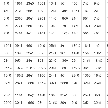
1
1ч0
16б1
23ч0
15б1
13ч1
5б1
4б0
7ч0
9ч0
4б0
21ч0
25б1
19ч1
12б1
14ч½
16б1
1б0
2ч0
1
5ч0
23б0
20ч1
29б1
11ч0
18б0
24ч1
8б1
7ч0
6б0
27ч1
2б0
31ч1
10б0
17ч1
14б0
19ч1
23ч1
1
7ч0
24б1
8ч1
21б1
1ч0
11б½
13ч1
5б0
4б1
19б1
29ч1
6б0
10ч0
25б1
3ч1
18б½
16ч1
1ч0
1
8б0
10ч0
22ч1
3б½
21ч1
9б1
11ч0
15б0
19б1
26ч1
9б0
24ч1
8б1
23ч0
13б0
29ч1
31б1
18ч½
25б½
19ч½
21б½
20ч½
29б1
12ч1
15ч½
9б½
17б½
15ч0
18б½
26ч1
11б0
24ч1
8б1
23ч0
13б0
16ч0
27б0
28ч1
12б0
18б½
30ч1
22б0
3ч0
32б1
26ч1
28ч1
11б1
18ч½
14ч0
16б0
31ч1
6б0
25ч1
3б0
29б0
30ч1
16б0
26ч1
31б½
20ч1
9ч0
3б0
32ч1