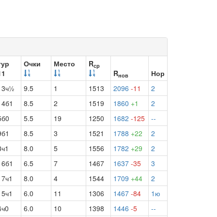
тур
Очки
Место
R
ср
11
R
Нор
нов
13ч½
9.5
1
1513
2096
-11
2
14б1
8.5
2
1519
1860
+1
2
5б0
5.5
19
1250
1682
-125
--
9б1
8.5
3
1521
1788
+22
2
3ч1
8.0
5
1556
1782
+29
2
16б1
6.5
7
1467
1637
-35
3
17ч1
8.0
4
1544
1709
+44
2
15ч1
6.0
11
1306
1467
-84
1ю
4ч0
6.0
10
1398
1446
-5
--