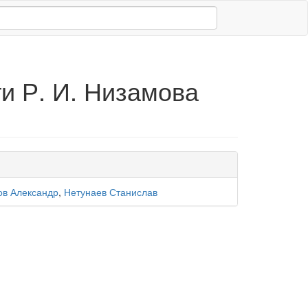
и Р. И. Низамова
ов Александр
,
Нетунаев Станислав