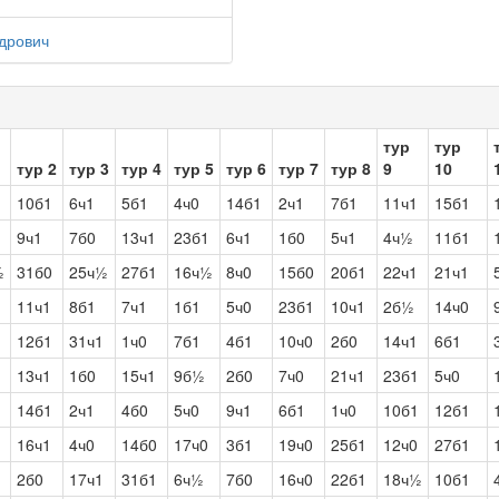
дрович
тур
тур
тур 2
тур 3
тур 4
тур 5
тур 6
тур 7
тур 8
9
10
10б1
6ч1
5б1
4ч0
14б1
2ч1
7б1
11ч1
15б1
1
9ч1
7б0
13ч1
23б1
6ч1
1б0
5ч1
4ч½
11б1
½
31б0
25ч½
27б1
16ч½
8ч0
15б0
20б1
22ч1
21ч1
1
11ч1
8б1
7ч1
1б1
5ч0
23б1
10ч1
2б½
14ч0
12б1
31ч1
1ч0
7б1
4б1
10ч0
2б0
14ч1
6б1
1
13ч1
1б0
15ч1
9б½
2б0
7ч0
21ч1
23б1
5ч0
14б1
2ч1
4б0
5ч0
9ч1
6б1
1ч0
10б1
12б1
1
16ч1
4ч0
14б0
17ч0
3б1
19ч0
25б1
12ч0
27б1
2б0
17ч1
31б1
6ч½
7б0
16ч0
22б1
18ч½
10б1