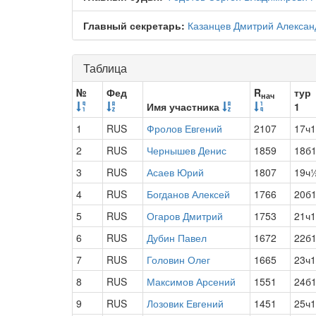
Главный секретарь:
Казанцев Дмитрий Алексан
Таблица
№
Фед
R
тур
нач
Имя участника
1
1
RUS
Фролов Евгений
2107
17ч1
2
RUS
Чернышев Денис
1859
18б
3
RUS
Асаев Юрий
1807
19ч
4
RUS
Богданов Алексей
1766
20б
5
RUS
Огаров Дмитрий
1753
21ч1
6
RUS
Дубин Павел
1672
22б
7
RUS
Головин Олег
1665
23ч1
8
RUS
Максимов Арсений
1551
24б
9
RUS
Лозовик Евгений
1451
25ч1