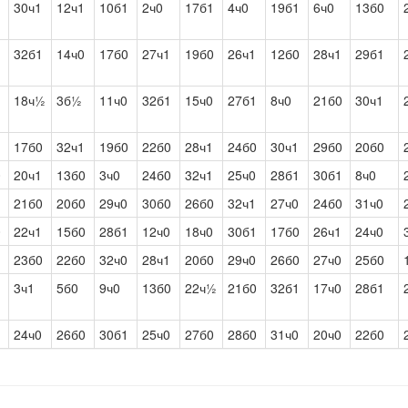
30ч1
12ч1
10б1
2ч0
17б1
4ч0
19б1
6ч0
13б0
32б1
14ч0
17б0
27ч1
19б0
26ч1
12б0
28ч1
29б1
18ч½
3б½
11ч0
32б1
15ч0
27б1
8ч0
21б0
30ч1
17б0
32ч1
19б0
22б0
28ч1
24б0
30ч1
29б0
20б0
0
20ч1
13б0
3ч0
24б0
32ч1
25ч0
28б1
30б1
8ч0
21б0
20б0
29ч0
30б0
26б0
32ч1
27ч0
24б0
31ч0
0
22ч1
15б0
28б1
12ч0
18ч0
30б1
17б0
26ч1
24ч0
23б0
22б0
32ч0
28ч1
20б0
29ч0
26б0
27ч0
25б0
1
3ч1
5б0
9ч0
13б0
22ч½
21б0
32б1
17ч0
28б1
24ч0
26б0
30б1
25ч0
27б0
28б0
31ч0
20ч0
22б0