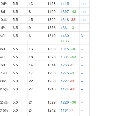
12б½
5.5
13
1458
1415
+11
1ю
18б1
6.5
8
1400
1397
+43
1ю
10ч½
5.5
15
1302
1318
-33
1ю
1б½
6.5
9
1356
1361
+31
--
2ч0
6.5
6
1510
1430
3
+136
8б0
5.5
16
1398
1315
+36
--
6ч0
5.5
18
1378
1331
+53
--
7б0
5.5
14
1314
1266
-2
--
11ч0
5.5
17
1298
1275
+9
--
30б1
5.0
22
1268
1227
-30
--
31б½
5.0
27
1216
1174
-68
--
22ч½
5.0
21
1329
1226
+36
--
21б½
5.0
24
1242
1161
-7
--