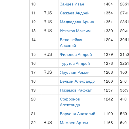
10
Зайцев Иван
1404
26б
11
RUS
Сажаев Андрей
1354
27ч1
12
RUS
Медведева Арина
1351
28б
13
RUS
Искаков Максим
1330
29ч1
14
Белошейкин
1294
30б
Арсений
15
RUS
Филонов Андрей
1279
31ч0
16
Турутов Андрей
1278
32б
17
RUS
Яруллин Роман
1268
1б0
18
Белкин Александр
1266
2ч0
19
Низамов Рафкат
1257
3б½
20
Софронов
1242
4ч0
Александр
21
Варченя Анатолий
1190
5б0
22
RUS
Мамаев Артем
1168
6ч0