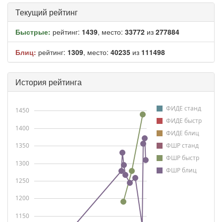
Текущий рейтинг
Быстрые:
рейтинг:
1439
, место:
33772
из
277884
Блиц:
рейтинг:
1309
, место:
40235
из
111498
История рейтинга
ФИДЕ станд
1450
ФИДЕ быстр
1400
ФИДЕ блиц
1350
ФШР станд
ФШР быстр
1300
ФШР блиц
1250
1200
1150