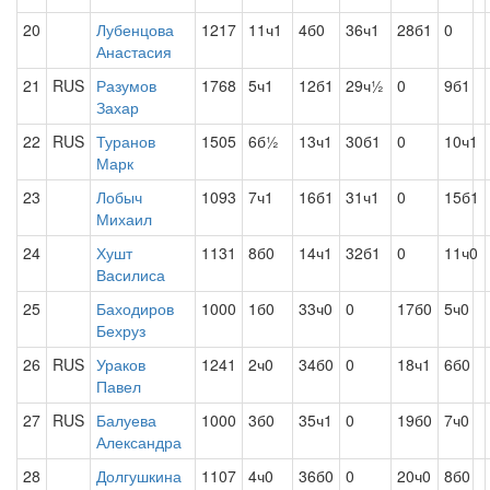
20
Лубенцова
1217
11ч1
4б0
36ч1
28б1
0
Анастасия
21
RUS
Разумов
1768
5ч1
12б1
29ч½
0
9б1
Захар
22
RUS
Туранов
1505
6б½
13ч1
30б1
0
10ч1
Марк
23
Лобыч
1093
7ч1
16б1
31ч1
0
15б1
Михаил
24
Хушт
1131
8б0
14ч1
32б1
0
11ч0
Василиса
25
Баходиров
1000
1б0
33ч0
0
17б0
5ч0
Бехруз
26
RUS
Ураков
1241
2ч0
34б0
0
18ч1
6б0
Павел
27
RUS
Балуева
1000
3б0
35ч1
0
19б0
7ч0
Александра
28
Долгушкина
1107
4ч0
36б0
0
20ч0
8б0