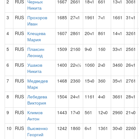
2
RUS
Черных
1667
26б1
18ч1
6б1
13ч1
30б1
Никита
3
RUS
Прохоров
1685
27ч1
19б1
7ч1
16б1
31ч1
Иван
4
RUS
Клещева
1607
28б1
20ч1
8б1
14ч1
32б1
Мария
5
RUS
Плаксин
1509
21б0
9ч0
1б0
33ч1
25б1
Леонид
6
RUS
Ушаков
1400
22ч½
10б0
2ч0
34б0
26ч1
Никита
7
RUS
Медведев
1468
23б0
15ч0
3б0
35ч1
27б1
Марк
8
RUS
Лебедева
1504
24ч1
11б1
4ч0
36б1
28ч1
Виктория
9
RUS
Климов
1443
17ч0
5б1
12ч0
29б0
21ч0
Антон
10
RUS
Вьюженко
1242
18б0
6ч1
13б1
30ч0
22б0
Георгий