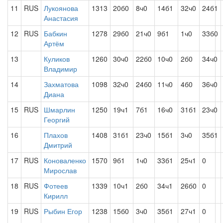
11
RUS
Лукоянова
1313
20б0
8ч0
14б1
32ч0
24б1
Анастасия
12
RUS
Бабкин
1278
29б0
21ч0
9б1
1ч0
33б0
Артём
13
Куликов
1260
30ч0
22б0
10ч0
2б0
34ч0
Владимир
14
Захматова
1098
32ч0
24б0
11ч0
4б0
36ч0
Диана
15
RUS
Шмарлин
1250
19ч1
7б1
16ч0
31б1
23ч0
Георгий
16
Плахов
1408
31б1
23ч0
15б1
3ч0
35б1
Дмитрий
17
RUS
Коноваленко
1570
9б1
1ч0
33б1
25ч1
0
Мирослав
18
RUS
Фотеев
1339
10ч1
2б0
34ч1
26б0
0
Кирилл
19
RUS
Рыбин Егор
1238
15б0
3ч0
35б1
27ч1
0