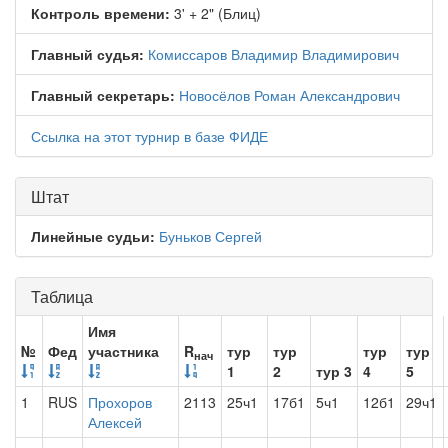
Контроль времени:
3' + 2" (Блиц)
Главный судья:
Комиссаров Владимир Владимирович
Главный секретарь:
Новосёлов Роман Александрович
Ссылка на этот турнир в базе ФИДЕ
Штат
Линейные судьи:
Буньков Сергей
Таблица
Имя
№
Фед
участника
R
тур
тур
тур
тур
нач
1
2
тур 3
4
5
1
RUS
Прохоров
2113
25ч1
17б1
5ч1
12б1
29ч1
Алексей