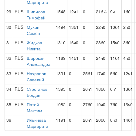
Маргарита
29
RUS
Шипилов
1548
12ч1
0
21б½
9ч1
1б0
Тимофей
30
RUS
Мухин
1494
13б1
0
22ч0
10б1
2ч0
Семён
31
RUS
Жидков
1310
16ч0
0
23б0
15ч0
3б0
Никита
32
RUS
Широкая
1189
14б1
0
24ч0
11б1
4ч0
Александра
33
RUS
Нахрапов
1331
0
25б1
17ч0
5б0
12ч1
Савелий
34
RUS
Строганов
1395
0
26ч1
18б0
6ч1
13б1
Богдан
35
RUS
Патей
1082
0
27б0
19ч0
7б0
16ч0
Максим
36
Ильичева
1191
0
28ч1
20б0
8ч0
14б1
Маргарита