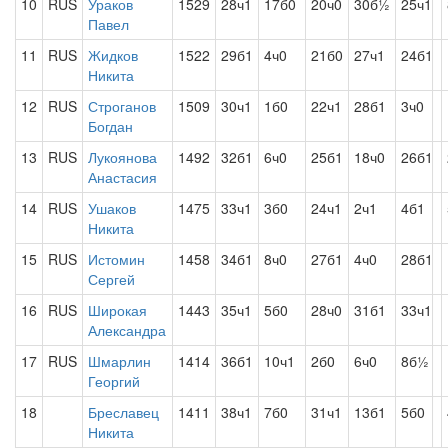
10
RUS
Ураков
1529
28ч1
17б0
20ч0
30б½
25ч1
Павел
11
RUS
Жидков
1522
29б1
4ч0
21б0
27ч1
24б1
Никита
12
RUS
Строганов
1509
30ч1
1б0
22ч1
28б1
3ч0
Богдан
13
RUS
Лукоянова
1492
32б1
6ч0
25б1
18ч0
26б1
Анастасия
14
RUS
Ушаков
1475
33ч1
3б0
24ч1
2ч1
4б1
Никита
15
RUS
Истомин
1458
34б1
8ч0
27б1
4ч0
28б1
Сергей
16
RUS
Широкая
1443
35ч1
5б0
28ч0
31б1
33ч1
Александра
17
RUS
Шмарлин
1414
36б1
10ч1
2б0
6ч0
8б½
Георгий
18
Бреславец
1411
38ч1
7б0
31ч1
13б1
5б0
Никита