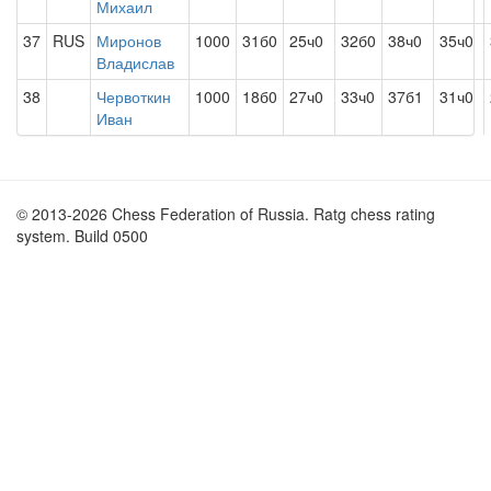
Михаил
37
RUS
Миронов
1000
31б0
25ч0
32б0
38ч0
35ч0
Владислав
38
Червоткин
1000
18б0
27ч0
33ч0
37б1
31ч0
Иван
© 2013-2026 Chess Federation of Russia. Ratg chess rating
system. Build 0500