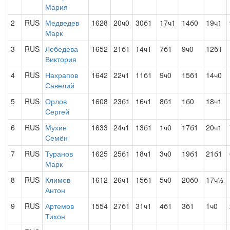
Мария
2
RUS
Медведев
1628
20ч0
30б1
17ч1
14б0
19ч1
Марк
3
RUS
Лебедева
1652
21б1
14ч1
7б1
9ч0
12б1
Виктория
4
RUS
Нахрапов
1642
22ч1
11б1
9ч0
15б1
14ч0
Савелий
5
RUS
Орлов
1608
23б1
16ч1
8б1
1б0
18ч1
Сергей
6
RUS
Мухин
1633
24ч1
13б1
1ч0
17б1
20ч1
Семён
7
RUS
Туранов
1625
25б1
18ч1
3ч0
19б1
21б1
Марк
8
RUS
Климов
1612
26ч1
15б1
5ч0
20б0
17ч½
Антон
9
RUS
Артемов
1554
27б1
31ч1
4б1
3б1
1ч0
Тихон