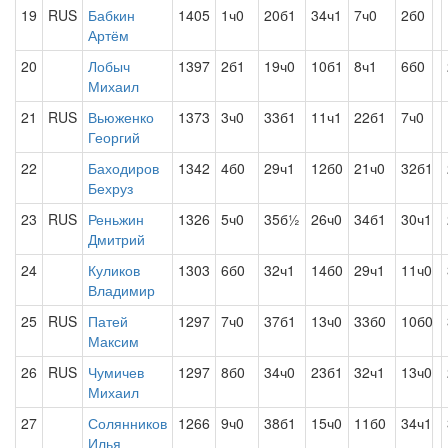
19
RUS
Бабкин
1405
1ч0
20б1
34ч1
7ч0
2б0
Артём
20
Лобыч
1397
2б1
19ч0
10б1
8ч1
6б0
Михаил
21
RUS
Вьюженко
1373
3ч0
33б1
11ч1
22б1
7ч0
Георгий
22
Баходиров
1342
4б0
29ч1
12б0
21ч0
32б1
Бехруз
23
RUS
Реньжин
1326
5ч0
35б½
26ч0
34б1
30ч1
Дмитрий
24
Куликов
1303
6б0
32ч1
14б0
29ч1
11ч0
Владимир
25
RUS
Патей
1297
7ч0
37б1
13ч0
33б0
10б0
Максим
26
RUS
Чумичев
1297
8б0
34ч0
23б1
32ч1
13ч0
Михаил
27
Солянников
1266
9ч0
38б1
15ч0
11б0
34ч1
Илья