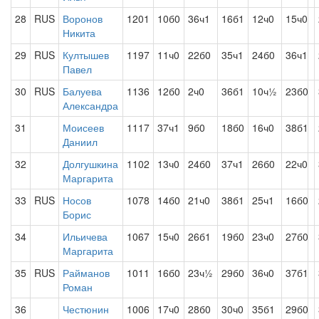
28
RUS
Воронов
1201
10б0
36ч1
16б1
12ч0
15ч0
Никита
29
RUS
Култышев
1197
11ч0
22б0
35ч1
24б0
36ч1
Павел
30
RUS
Балуева
1136
12б0
2ч0
36б1
10ч½
23б0
Александра
31
Моисеев
1117
37ч1
9б0
18б0
16ч0
38б1
Даниил
32
Долгушкина
1102
13ч0
24б0
37ч1
26б0
22ч0
Маргарита
33
RUS
Носов
1078
14б0
21ч0
38б1
25ч1
16б0
Борис
34
Ильичева
1067
15ч0
26б1
19б0
23ч0
27б0
Маргарита
35
RUS
Райманов
1011
16б0
23ч½
29б0
36ч0
37б1
Роман
36
Честюнин
1006
17ч0
28б0
30ч0
35б1
29б0