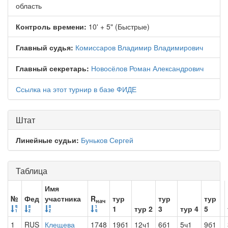
область
Контроль времени:
10' + 5" (Быстрые)
Главный судья:
Комиссаров Владимир Владимирович
Главный секретарь:
Новосёлов Роман Александрович
Ссылка на этот турнир в базе ФИДЕ
Штат
Линейные судьи:
Буньков Сергей
Таблица
Имя
№
Фед
участника
R
тур
тур
тур
нач
1
тур 2
3
тур 4
5
1
RUS
Клещева
1748
19б1
12ч1
6б1
5ч1
9б1