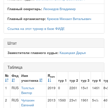
Главный секретарь:
Леонидов Владимир
Главный организатор:
Крюков Михаил Витальевич
Ссылка на этот турнир в базе ФИДЕ
Штат
Заместители главного судьи:
Кашицкая Дарья
Таблица
№
Фед
Имя
R
нач
участника
тур 1
тур 2
тур 3
тур 4
ту
1
RUS
Толстых
2019
0
22б1
15ч1
14б1
8ч
Виктор
2
RUS
Чупахин
2013
15б0
23ч1
19б1
5ч½
4б
Евгений