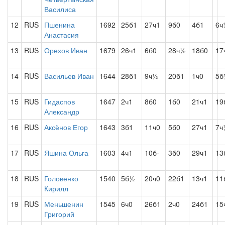
Василиса
12
RUS
Пшенина
1692
25б1
27ч1
9б0
4б1
6ч
Анастасия
13
RUS
Орехов Иван
1679
26ч1
6б0
28ч½
18б0
17
14
RUS
Васильев Иван
1644
28б1
9ч½
20б1
1ч0
5б
15
RUS
Гидаспов
1647
2ч1
8б0
1б0
21ч1
19
Александр
16
RUS
Аксёнов Егор
1643
3б1
11ч0
5б0
27ч1
7ч
17
RUS
Яшина Ольга
1603
4ч1
10б-
3б0
29ч1
13
18
RUS
Головенко
1540
5б½
20ч0
22б1
13ч1
11
Кирилл
19
RUS
Меньшенин
1545
6ч0
26б1
2ч0
24б1
15
Григорий