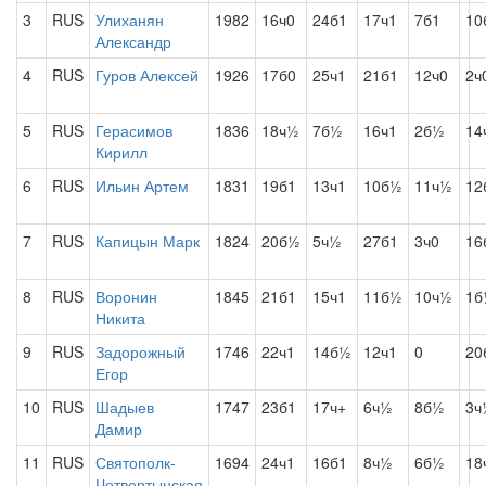
3
RUS
Улиханян
1982
16ч0
24б1
17ч1
7б1
10
Александр
4
RUS
Гуров Алексей
1926
17б0
25ч1
21б1
12ч0
2ч
5
RUS
Герасимов
1836
18ч½
7б½
16ч1
2б½
14
Кирилл
6
RUS
Ильин Артем
1831
19б1
13ч1
10б½
11ч½
12
7
RUS
Капицын Марк
1824
20б½
5ч½
27б1
3ч0
16
8
RUS
Воронин
1845
21б1
15ч1
11б½
10ч½
1б
Никита
9
RUS
Задорожный
1746
22ч1
14б½
12ч1
0
20
Егор
10
RUS
Шадыев
1747
23б1
17ч+
6ч½
8б½
3ч
Дамир
11
RUS
Святополк-
1694
24ч1
16б1
8ч½
6б½
18
Четвертынская