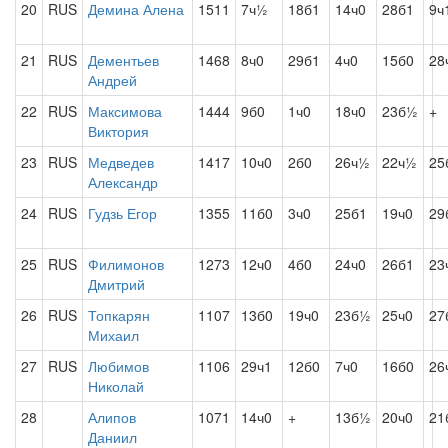
20
RUS
Демина Алена
1511
7ч½
18б1
14ч0
28б1
9ч
21
RUS
Дементьев
1468
8ч0
29б1
4ч0
15б0
28
Андрей
22
RUS
Максимова
1444
9б0
1ч0
18ч0
23б½
+
Виктория
23
RUS
Медведев
1417
10ч0
2б0
26ч½
22ч½
25
Александр
24
RUS
Гудзь Егор
1355
11б0
3ч0
25б1
19ч0
29
25
RUS
Филимонов
1273
12ч0
4б0
24ч0
26б1
23
Дмитрий
26
RUS
Топкарян
1107
13б0
19ч0
23б½
25ч0
27
Михаил
27
RUS
Любимов
1106
29ч1
12б0
7ч0
16б0
26
Николай
28
Алипов
1071
14ч0
+
13б½
20ч0
21
Даниил