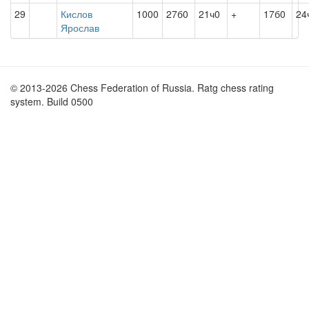
29
Кислов
1000
27б0
21ч0
+
17б0
24
Ярослав
© 2013-2026 Chess Federation of Russia. Ratg chess rating
system. Build 0500