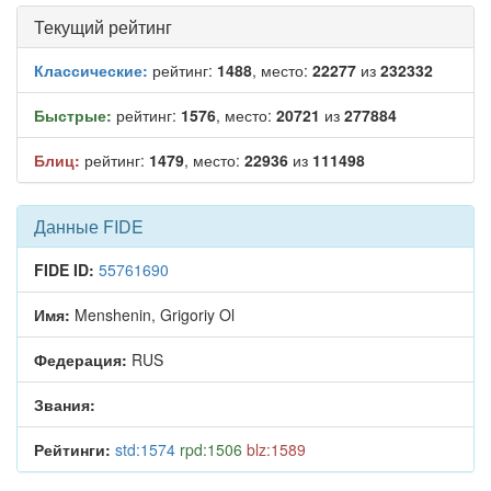
Текущий рейтинг
Классические:
рейтинг:
1488
, место:
22277
из
232332
Быстрые:
рейтинг:
1576
, место:
20721
из
277884
Блиц:
рейтинг:
1479
, место:
22936
из
111498
Данные FIDE
FIDE ID:
55761690
Имя:
Menshenin, Grigoriy Ol
Федерация:
RUS
Звания:
Рейтинги:
std:1574
rpd:1506
blz:1589