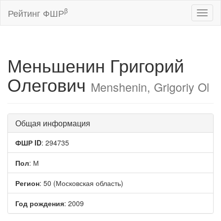
β
Рейтинг ФШР
Toggl
naviga
Меньшенин Григорий
Олегович
Menshenin, Grigoriy Ol
Общая информация
ФШР ID
: 294735
Пол
: М
Регион
: 50 (Московская область)
Год рождения
: 2009