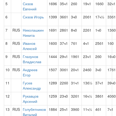
5
Сизов
1696
35ч1
2б0
19ч1
16б0
32ч1
Евгений
6
Сизов Игорь
1399
36б1
3ч0
20б1
17ч½
33б1
7
RUS
Николашкин
1691
28б1
8ч0
22б1
1ч0
13б0
Никита
8
RUS
Иванов
1600
37ч1
7б1
4ч1
25б1
1б0
Алексей
9
RUS
Глазунов
1444
29ч1
19б1
23ч1
2б0
16ч0
Владислав
10
RUS
Андреев
1507
30б1
20ч1
24б0
3ч0
17б1
Егор
11
Гусев
1289
22б0
31ч1
13б½
37ч1
39ч0
Александр
12
Рукавцов
1259
23ч0
32б1
16ч½
38б1
40б0
Арсений
13
RUS
Голубятников
1884
25ч1
39б0
11ч½
4б1
7ч1
Виталий