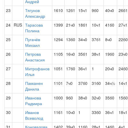
Андрей
23
Тягунов
1610
12б1
15ч1
9б0
40ч0
26б1
Александр
24
RUS
Тарасова
1399
21ч0
18б1
10ч1
41б0
27ч1
Полина
25
Пугачёв
1294
13б0
34ч0
37б1
8ч0
22б0
Михаил
26
Петрова
1105
16ч0
35б1
38ч1
19б0
23ч0
Анастасия
27
Митрофанов
1051
17б0
36ч1
1
20ч0
24б0
Илья
28
Пакканен
1101
7ч0
37б0
31б0
34ч½
14ч1
Данила
29
Иванова
1000
9б0
38ч0
32ч0
35б0
15б0
Радмира
30
Иванов
1161
10ч0
1
33б0
36ч1
18ч1
Всеволод
31
Коновалова
1402
39ч0
11б0
28ч1
14б0
4ч1