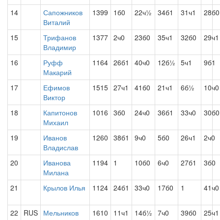
14
Сапожников
1399
1б0
22ч½
34б1
31ч1
28б0
Виталий
15
Трифанов
1377
2ч0
23б0
35ч1
32б0
29ч1
Владимир
16
Руфф
1164
26б1
40ч0
12б½
5ч1
9б1
Макарий
17
Ефимов
1515
27ч1
41б0
21ч1
6б½
10ч0
Виктор
18
Капитонов
1016
3б0
24ч0
36б1
33ч0
30б0
Михаил
19
Иванов
1260
38б1
9ч0
5б0
26ч1
2ч0
Владислав
20
Иванова
1194
1
10б0
6ч0
27б1
3б0
Милана
21
Крылов Илья
1124
24б1
33ч0
17б0
1
41ч0
22
RUS
Мельников
1610
11ч1
14б½
7ч0
39б0
25ч1