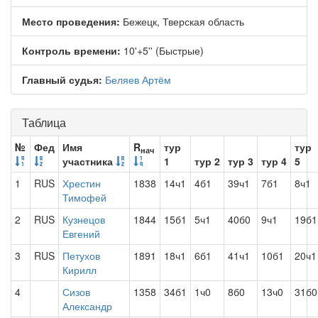
Место проведения:
Бежецк, Тверская область
Контроль времени:
10'+5'' (Быстрые)
Главный судья:
Беляев Артём
Таблица
№
Фед
Имя
R
тур
тур
нач
участника
1
тур 2
тур 3
тур 4
5
1
RUS
Хрестин
1838
14ч1
4б1
39ч1
7б1
8ч1
Тимофей
2
RUS
Кузнецов
1844
15б1
5ч1
40б0
9ч1
19б1
Евгений
3
RUS
Петухов
1891
18ч1
6б1
41ч1
10б1
20ч1
Кирилл
4
Сизов
1358
34б1
1ч0
8б0
13ч0
31б0
Александр