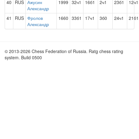
40
RUS
Ажусин
1999
32ч1
16б1
2ч1
23б1
12ч1
Александр
41
RUS
Фролов
1660
33б1
17ч1
3б0
24ч1
21б1
Александр
© 2013-2026 Chess Federation of Russia. Ratg chess rating
system. Build 0500