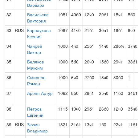
Варвара
32
Васильева
1051
40б0
12ч0
29б1
15ч1
5б0
Виктория
33
RUS
Карнаухова
1087
41ч0
21б1
30ч1
18б1
6ч0
Ксения
34
Чайрев
1000
4ч0
25б1
14ч0
28б½
37ч0
Виктор
35
Беляков
1000
5б0
26ч0
15б0
29ч1
38б1
Максим
36
Смирнов
1000
6ч0
27б0
18ч0
30б0
1
Роман
37
Ароян Артур
1062
8б0
28ч1
25ч0
11б0
34б1
38
Петров
1115
19ч0
29б1
26б0
12ч0
35ч0
Евгений
39
RUS
Зюзин
1821
31б1
13ч1
1б0
22ч1
11б1
Владимир