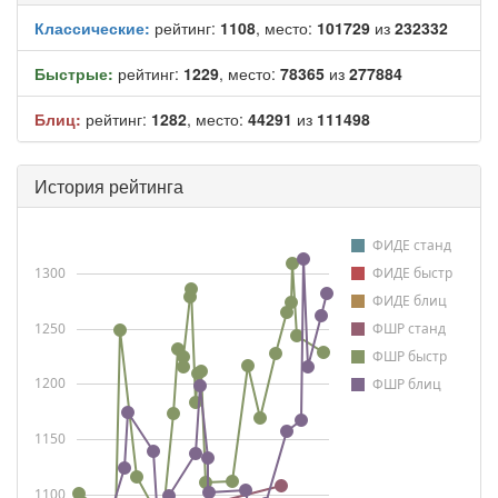
Классические:
рейтинг:
1108
, место:
101729
из
232332
Быстрые:
рейтинг:
1229
, место:
78365
из
277884
Блиц:
рейтинг:
1282
, место:
44291
из
111498
История рейтинга
ФИДЕ станд
1300
ФИДЕ быстр
ФИДЕ блиц
1250
ФШР станд
ФШР быстр
1200
ФШР блиц
1150
1100