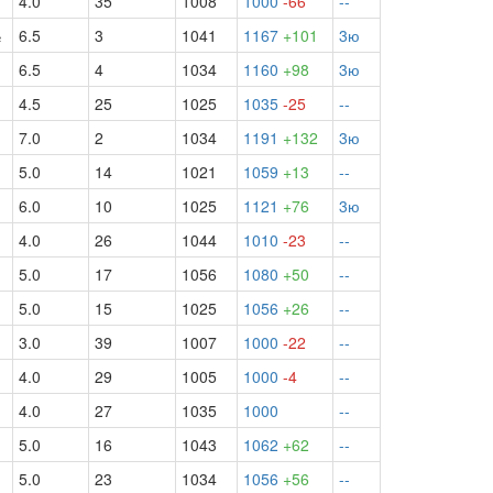
4.0
35
1008
1000
-66
--
½
6.5
3
1041
1167
+101
3ю
½
6.5
4
1034
1160
+98
3ю
4.5
25
1025
1035
-25
--
7.0
2
1034
1191
+132
3ю
5.0
14
1021
1059
+13
--
6.0
10
1025
1121
+76
3ю
4.0
26
1044
1010
-23
--
5.0
17
1056
1080
+50
--
5.0
15
1025
1056
+26
--
3.0
39
1007
1000
-22
--
4.0
29
1005
1000
-4
--
4.0
27
1035
1000
--
5.0
16
1043
1062
+62
--
5.0
23
1034
1056
+56
--