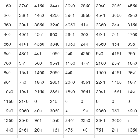
1б0
37ч0
41б0
34ч+
36ч0
28б0
39ч0
26б0
45б0
2ч0
36б1
44ч0
42б0
39ч1
38б0
45ч1
30б0
29ч0
3б0
39ч1
38б0
32ч0
46б0
41ч1
36б0
24ч1
31б0
4ч0
40б1
45ч1
8б0
38ч1
2б0
42ч1
7ч1
47б0
5б0
41ч1
43б0
33ч0
19б0
24ч1
46б0
45ч1
39б1
6ч0
46б1
4ч1
10б0
2ч0
42б0
9ч0
41б1
25б1
7б0
9ч1
5б0
35ч1
11б0
47ч1
21б0
25ч1
18ч0
8ч0
15ч1
14б0
20б0
4ч0
+
19б0
42б1
26ч1
9б1
7ч0
18ч0
26б1
20ч0
45б1
22ч1
14б0
16ч1
10ч0
19ч1
21б0
28б1
18ч0
39б1
20ч1
16б1
14ч1
11б0
21ч0
0
24б-
0
0
0
0
0
12ч0
20б0
46ч1
30б0
+
19ч1
23б0
9б0
42ч0
13б0
25ч0
9б1
15ч0
24б1
23ч0
26ч1
20б0
+
14ч0
24б1
20ч1
11б1
47б1
1ч0
7б1
2ч1
13б0