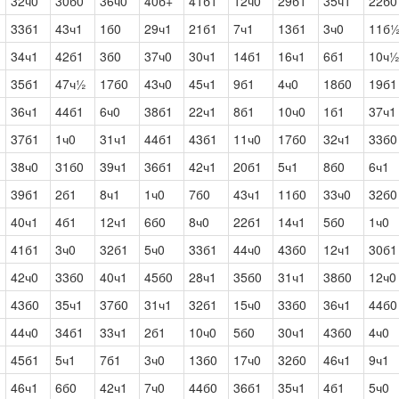
32ч0
30б0
36ч0
40б+
41б1
12ч0
29б1
35ч1
22б0
33б1
43ч1
1б0
29ч1
21б1
7ч1
13б1
3ч0
11б
34ч1
42б1
3б0
37ч0
30ч1
14б1
16ч1
6б1
10ч
35б1
47ч½
17б0
43ч0
45ч1
9б1
4ч0
18б0
19б1
36ч1
44б1
6ч0
38б1
22ч1
8б1
10ч0
1б1
37ч1
37б1
1ч0
31ч1
44б1
43б1
11ч0
17б0
32ч1
33б0
38ч0
31б0
39ч1
36б1
42ч1
20б1
5ч1
8б0
6ч1
39б1
2б1
8ч1
1ч0
7б0
43ч1
11б0
33ч0
32б0
40ч1
4б1
12ч1
6б0
8ч0
22б1
14ч1
5б0
1ч0
41б1
3ч0
32б1
5ч0
33б1
44ч0
43б0
12ч1
30б1
42ч0
33б0
40ч1
45б0
28ч1
35б0
31ч1
38б0
12ч0
43б0
35ч1
37б0
31ч1
32б1
15ч0
33б0
36ч1
44б0
44ч0
34б1
33ч1
2б1
10ч0
5б0
30ч1
43б0
4ч0
45б1
5ч1
7б1
3ч0
13б0
17ч0
32б0
46ч1
9ч1
46ч1
6б0
42ч1
7ч0
44б0
36б1
35ч1
4б1
5ч0