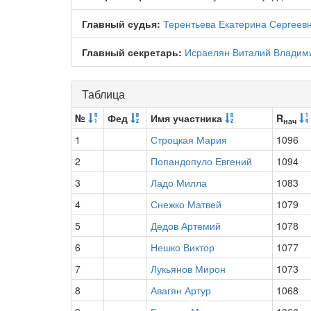
Главный судья:
Терентьева Екатерина Сергеев
Главный секретарь:
Исраелян Виталий Владим
Таблица
№
Фед
Имя участника
R
нач
1
Строцкая Мария
1096
2
Попандопуло Евгений
1094
3
Ладо Милла
1083
4
Снежко Матвей
1079
5
Дедов Артемий
1078
6
Нешко Виктор
1077
7
Лукьянов Мирон
1073
8
Авагян Артур
1068