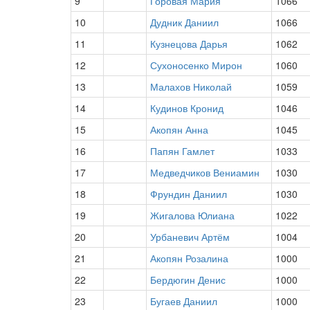
9
Горовая Мария
1066
10
Дудник Даниил
1066
11
Кузнецова Дарья
1062
12
Сухоносенко Мирон
1060
13
Малахов Николай
1059
14
Кудинов Кронид
1046
15
Акопян Анна
1045
16
Папян Гамлет
1033
17
Медведчиков Вениамин
1030
18
Фрундин Даниил
1030
19
Жигалова Юлиана
1022
20
Урбаневич Артём
1004
21
Акопян Розалина
1000
22
Бердюгин Денис
1000
23
Бугаев Даниил
1000