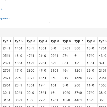
на
ирович
тур 1
тур 2
тур 3
тур 4
тур 5
тур 6
тур 7
тур 8
тур 
24ч1
14б1
10ч1
16б1
6ч0
37б1
3б0
13ч0
17б1
25б1
16ч0
47б1
21ч0
29б1
27ч1
6ч1
37б0
43ч0
26ч1
18б1
11ч1
22б1
5ч1
6б1
1ч1
10б1
8ч1
27б1
17ч0
29б0
47ч0
31б1
46ч1
12б1
23ч0
21б1
28ч1
22б0
30ч1
18б1
3б0
21ч1
15б0
17ч1
23б1
29б1
23ч1
13б1
17ч1
1б1
3ч0
2б0
11ч0
15б0
30ч1
32б1
22ч0
23б1
16ч1
10б0
37ч0
27б0
38ч0
31б1
38ч1
16б0
27ч1
17б1
13ч0
44б1
15ч1
3б0