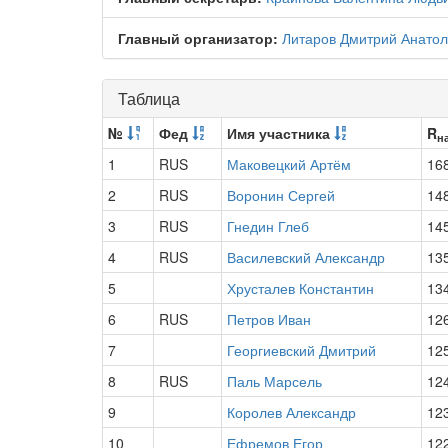
Главный организатор:
Литаров Дмитрий Анатол
Таблица
№
Фед
Имя участника
R
н
1
RUS
Маковецкий Артём
16
2
RUS
Воронин Сергей
14
3
RUS
Гнедин Глеб
14
4
RUS
Василевский Александр
13
5
Хрусталев Константин
13
6
RUS
Петров Иван
12
7
Георгиевский Дмитрий
12
8
RUS
Паль Марсель
12
9
Королев Александр
12
10
Ефремов Егор
12