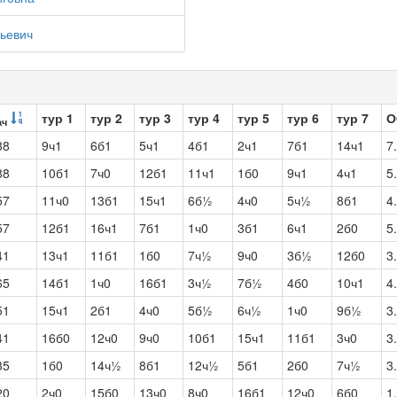
ьевич
тур 1
тур 2
тур 3
тур 4
тур 5
тур 6
тур 7
О
ач
88
9ч1
6б1
5ч1
4б1
2ч1
7б1
14ч1
7
88
10б1
7ч0
12б1
11ч1
1б0
9ч1
4ч1
5
57
11ч0
13б1
15ч1
6б½
4ч0
5ч½
8б1
4
57
12б1
16ч1
7б1
1ч0
3б1
6ч1
2б0
5
41
13ч1
11б1
1б0
7ч½
9ч0
3б½
12б0
3
65
14б1
1ч0
16б1
3ч½
7б½
4б0
10ч1
4
51
15ч1
2б1
4ч0
5б½
6ч½
1ч0
9б½
3
41
16б0
12ч0
9ч0
10б1
15ч1
11б1
3ч0
3
35
1б0
14ч½
8б1
12ч½
5б1
2б0
7ч½
3
20
2ч0
15б0
13ч0
8ч0
16б1
12ч0
6б0
1