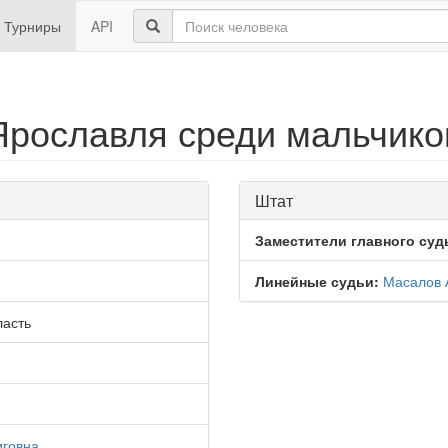
Турниры
API
Ярославля среди мальчико
Штат
Заместители главного суд
Линейные судьи:
Масалов 
ласть
иговна