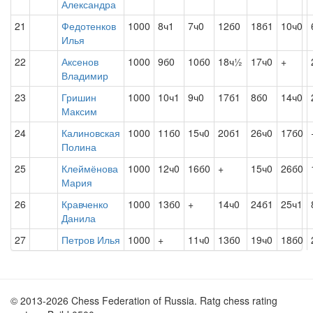
Александра
21
Федотенков
1000
8ч1
7ч0
12б0
18б1
10ч0
Илья
22
Аксенов
1000
9б0
10б0
18ч½
17ч0
+
Владимир
23
Гришин
1000
10ч1
9ч0
17б1
8б0
14ч0
Максим
24
Калиновская
1000
11б0
15ч0
20б1
26ч0
17б0
Полина
25
Клеймёнова
1000
12ч0
16б0
+
15ч0
26б0
Мария
26
Кравченко
1000
13б0
+
14ч0
24б1
25ч1
Данила
27
Петров Илья
1000
+
11ч0
13б0
19ч0
18б0
© 2013-2026 Chess Federation of Russia. Ratg chess rating