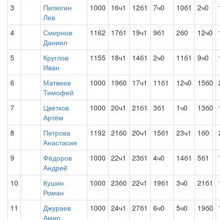
3
Пилюгин
1000
16ч1
12б1
7ч0
10б1
2ч0
Лев
4
Смирнов
1162
17б1
19ч1
9б1
2б0
12ч0
Даниил
5
Круглов
1155
18ч1
14б1
2ч0
11б1
9ч0
Иван
6
Матвеев
1000
19б0
17ч1
11б1
12ч0
15б0
Тимофей
7
Цветков
1000
20ч1
21б1
3б1
1ч0
13б0
Артём
8
Петрова
1192
21б0
20ч1
15б1
23ч1
1б0
Анастасия
9
Фёдоров
1000
22ч1
23б1
4ч0
14б1
5б1
Андрей
10
Кушин
1000
23б0
22ч1
19б1
3ч0
21б1
Роман
11
Джураев
1000
24ч1
27б1
6ч0
5ч0
19б0
Амир