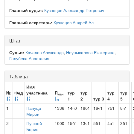
Главный судья:
Кузнецов Александр Петрович
Главный секретарь:
Кузнецов Андрей Ал
Штат
Судьи:
Качалов Александр
,
Неунывалова Екатерина
,
Голубева Анастасия
Таблица
Имя
№
Фед
участника
R
тур
тур
тур
тур
нач
1
2
тур 3
4
5
1
Папуца
1336
14ч0
18б1
16ч1
7б1
8ч1
Мирон
2
Пушной
1000
15б1
13ч1
5б1
4ч1
3б1
Борис