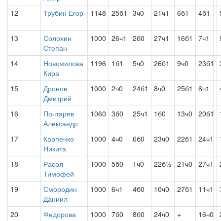
12
Трубин Егор
1148
25б1
3ч0
21ч1
6б1
4б1
13
Солохин
1000
26ч1
2б0
27ч1
16б1
7ч1
Степан
14
Новожилова
1196
1б1
5ч0
26б1
9ч0
23б1
Кира
15
Дронов
1000
2ч0
24б1
8ч0
25б1
6ч1
Дмитрий
16
Почтарев
1060
3б0
25ч1
1б0
13ч0
20б1
Александр
17
Карпенко
1000
4ч0
6б0
23ч0
22б1
24ч1
Никита
18
Расол
1000
5б0
1ч0
22б½
21ч0
27ч1
Тимофей
19
Смородин
1000
6ч1
4б0
10ч0
27б1
11ч1
Даниил
20
Федорова
1000
7б0
8б0
24ч0
+
16ч0