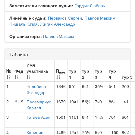
Заместители главного судьи:
Гордык Любовь
Линейные судьи:
Перваков Сергей
,
Павлов Максим
,
Пищаль Юлия
,
Жиган Александр
Организаторы:
Павлов Максим
Таблица
Имя
№
Фед
участника
R
тур
тур
тур
тур
нач
1
2
3
4
тур 5
1
Челебиев
1846
9б1
6ч1
3б½
5ч1
2б0
Эскендер
2
RUS
Паламарчук
1679
10ч1
5б½
7ч0
8б1
1ч1
Кирилл
3
Тагиев Асан
1501
11б1
8ч1
1ч½
7б1
6б1
4
Калинин
1469
12ч1
7б½
5ч0
11б0
8ч½