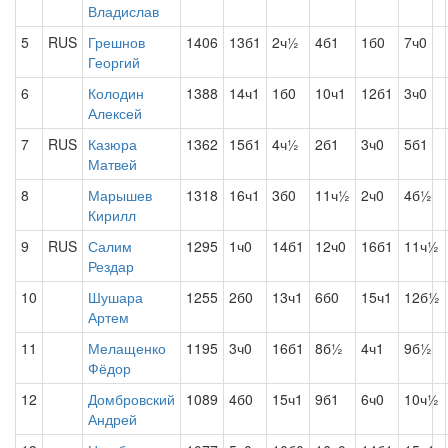
Владислав
5
RUS
Грешнов
1406
13б1
2ч½
4б1
1б0
7ч0
Георгий
6
Колодин
1388
14ч1
1б0
10ч1
12б1
3ч0
Алексей
7
RUS
Казюра
1362
15б1
4ч½
2б1
3ч0
5б1
Матвей
8
Марышев
1318
16ч1
3б0
11ч½
2ч0
4б½
Кирилл
9
RUS
Салим
1295
1ч0
14б1
12ч0
16б1
11ч½
Рездар
10
Шушара
1255
2б0
13ч1
6б0
15ч1
12б½
Артем
11
Мелащенко
1195
3ч0
16б1
8б½
4ч1
9б½
Фёдор
12
Домбровский
1089
4б0
15ч1
9б1
6ч0
10ч½
Андрей