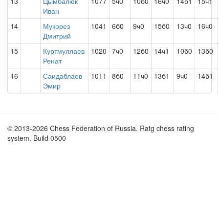
13
Цымбалюк
1077
5ч0
10б0
16ч0
14б1
15ч1
Иван
14
Мукорез
1041
6б0
9ч0
15б0
13ч0
16ч0
Дмитрий
15
Куртмуллаев
1020
7ч0
12б0
14ч1
10б0
13б0
Ренат
16
Саидаблаев
1011
8б0
11ч0
13б1
9ч0
14б1
Эмир
© 2013-2026 Chess Federation of Russia. Ratg chess rating
system. Build 0500