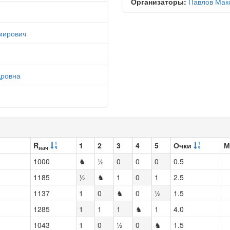
Организаторы:
Павлов Мак
мирович
дровна
R
1
2
3
4
5
Очки
М
нач
1000
♞
½
0
0
0
0.5
1185
½
♞
1
0
1
2.5
1137
1
0
♞
0
½
1.5
1285
1
1
1
♞
1
4.0
1043
1
0
½
0
♞
1.5