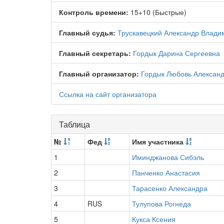
Контроль времени:
15+10 (Быстрые)
Главный судья:
Трускавецкий Александр Влади
Главный секретарь:
Гордык Дарина Сергеевна
Главный организатор:
Гордык Любовь Алексан
Ссылка на сайт организатора
Таблица
№
Фед
Имя участника
1
Иминджанова Сибэль
2
Панченко Анастасия
3
Тарасенко Александра
4
RUS
Тулупова Рогнеда
5
Кукса Ксения