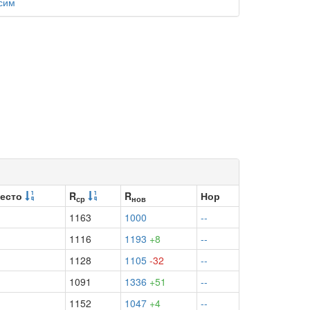
сим
есто
R
R
Нор
ср
нов
1163
1000
--
1116
1193
+8
--
1128
1105
-32
--
1091
1336
+51
--
1152
1047
+4
--