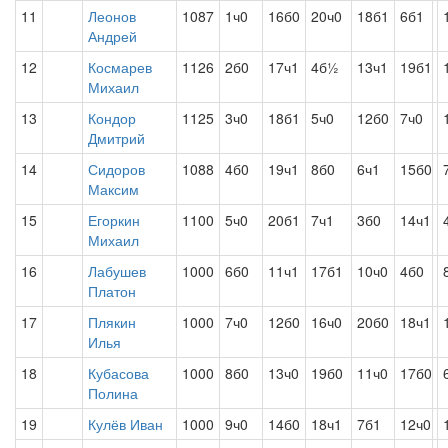
11
Леонов
1087
1ч0
16б0
20ч0
18б1
6б1
Андрей
12
Космарев
1126
2б0
17ч1
4б½
13ч1
19б1
Михаил
13
Кондор
1125
3ч0
18б1
5ч0
12б0
7ч0
Дмитрий
14
Сидоров
1088
4б0
19ч1
8б0
6ч1
15б0
Максим
15
Егоркин
1100
5ч0
20б1
7ч1
3б0
14ч1
Михаил
16
Лабушев
1000
6б0
11ч1
17б1
10ч0
4б0
Платон
17
Плякин
1000
7ч0
12б0
16ч0
20б0
18ч1
Илья
18
Кубасова
1000
8б0
13ч0
19б0
11ч0
17б0
Полина
19
Кулёв Иван
1000
9ч0
14б0
18ч1
7б1
12ч0