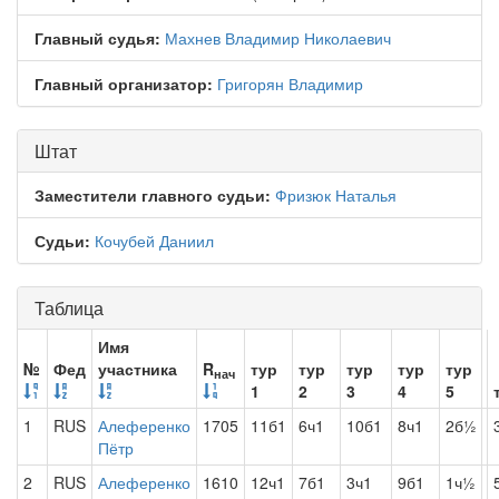
Главный судья:
Махнев Владимир Николаевич
Главный организатор:
Григорян Владимир
Штат
Заместители главного судьи:
Фризюк Наталья
Судьи:
Кочубей Даниил
Таблица
Имя
№
Фед
участника
R
тур
тур
тур
тур
тур
нач
1
2
3
4
5
1
RUS
Алеференко
1705
11б1
6ч1
10б1
8ч1
2б½
Пётр
2
RUS
Алеференко
1610
12ч1
7б1
3ч1
9б1
1ч½