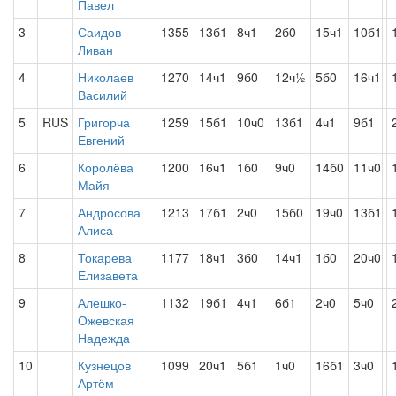
Павел
3
Саидов
1355
13б1
8ч1
2б0
15ч1
10б1
Ливан
4
Николаев
1270
14ч1
9б0
12ч½
5б0
16ч1
Василий
5
RUS
Григорча
1259
15б1
10ч0
13б1
4ч1
9б1
Евгений
6
Королёва
1200
16ч1
1б0
9ч0
14б0
11ч0
Майя
7
Андросова
1213
17б1
2ч0
15б0
19ч0
13б1
Алиса
8
Токарева
1177
18ч1
3б0
14ч1
1б0
20ч0
Елизавета
9
Алешко-
1132
19б1
4ч1
6б1
2ч0
5ч0
Ожевская
Надежда
10
Кузнецов
1099
20ч1
5б1
1ч0
16б1
3ч0
Артём