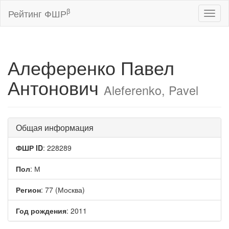
β
Рейтинг ФШР
Toggl
naviga
Алеференко Павел
Антонович
Aleferenko, Pavel
Общая информация
ФШР ID
: 228289
Пол
: М
Регион
: 77 (Москва)
Год рождения
: 2011