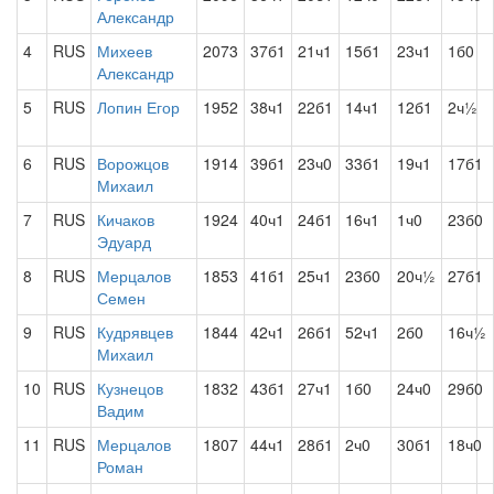
Александр
4
RUS
Михеев
2073
37б1
21ч1
15б1
23ч1
1б0
Александр
5
RUS
Лопин Егор
1952
38ч1
22б1
14ч1
12б1
2ч½
6
RUS
Ворожцов
1914
39б1
23ч0
33б1
19ч1
17б1
Михаил
7
RUS
Кичаков
1924
40ч1
24б1
16ч1
1ч0
23б0
Эдуард
8
RUS
Мерцалов
1853
41б1
25ч1
23б0
20ч½
27б1
Семен
9
RUS
Кудрявцев
1844
42ч1
26б1
52ч1
2б0
16ч½
Михаил
10
RUS
Кузнецов
1832
43б1
27ч1
1б0
24ч0
29б0
Вадим
11
RUS
Мерцалов
1807
44ч1
28б1
2ч0
30б1
18ч0
Роман