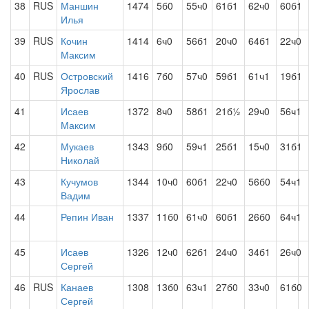
38
RUS
Маншин
1474
5б0
55ч0
61б1
62ч0
60б1
Илья
39
RUS
Кочин
1414
6ч0
56б1
20ч0
64б1
22ч0
Максим
40
RUS
Островский
1416
7б0
57ч0
59б1
61ч1
19б1
Ярослав
41
Исаев
1372
8ч0
58б1
21б½
29ч0
56ч1
Максим
42
Мукаев
1343
9б0
59ч1
25б1
15ч0
31б1
Николай
43
Кучумов
1344
10ч0
60б1
22ч0
56б0
54ч1
Вадим
44
Репин Иван
1337
11б0
61ч0
60б1
26б0
64ч1
45
Исаев
1326
12ч0
62б1
24ч0
34б1
26ч0
Сергей
46
RUS
Канаев
1308
13б0
63ч1
27б0
33ч0
61б0
Сергей