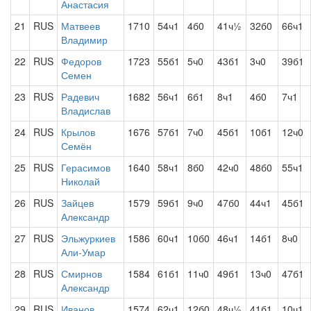
Анастасия
21
RUS
Матвеев
1710
54ч1
4б0
41ч½
32б0
66ч1
Владимир
22
RUS
Федоров
1723
55б1
5ч0
43б1
3ч0
39б1
Семен
23
RUS
Радевич
1682
56ч1
6б1
8ч1
4б0
7ч1
Владислав
24
RUS
Крылов
1676
57б1
7ч0
45б1
10б1
12ч0
Семён
25
RUS
Герасимов
1640
58ч1
8б0
42ч0
48б0
55ч1
Николай
26
RUS
Зайцев
1579
59б1
9ч0
47б0
44ч1
45б1
Александр
27
RUS
Эльжуркиев
1586
60ч1
10б0
46ч1
14б1
8ч0
Али-Умар
28
RUS
Смирнов
1584
61б1
11ч0
49б1
13ч0
47б1
Александр
29
RUS
Иванов
1574
62ч1
12б0
48ч½
41б1
10ч1