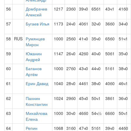
56
Домбрачев
1217
23б0
39ч0
65б1
43ч1
41б0
Алексей
57
Бугаев Илья
1173
24ч0
40б1
32ч0
36б0
34ч0
58
RUS
Румянцев
1000
25б0
41ч0
35ч0
65б0
51ч1
Мирон
59
Южанин
1147
26ч0
42б0
40ч0
50б1
35ч0
Андрей
60
Батанов
1000
27б0
43ч0
44ч0
51б1
38ч0
Артём
61
Ерин Давид
1040
28ч0
44б1
38ч0
40б0
46ч1
62
Пахнин
1024
29б0
45ч0
50ч1
38б1
36ч0
Константин
63
Михайлова
1000
30ч0
46б0
54ч½
66б0
50ч1
Елена
64
Репин
1068
31б0
47ч0
51б1
39ч0
44б0