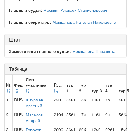
Главный судья:
Москвин Алексей Станиславович
Главный секретарь:
Мокшанова Наталья Николаевна
Штат
Заместители главного судьи:
Мокшанова Елизавета
Таблица
Имя
№
Фед
участника
R
тур
тур
тур
нач
1
2
тур 3
4
тур 5
1
RUS
Штурман
2201
34ч1
18б1
10ч1
7б1
4ч1
Арсений
2
RUS
Масалов
2194
35б1
17ч1
11б1
9ч1
5б½
Андрей
3
RUS
Горохов
2096
36ч1
20б1
12ч0
22б1
15ч0