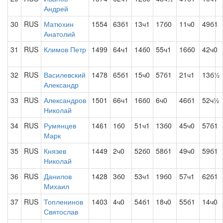
Андрей
30
RUS
Матюхин
1554
63б1
13ч1
17б0
11ч0
49б1
Анатолий
31
RUS
Климов Петр
1499
64ч1
14б0
55ч1
16б0
42ч0
32
RUS
Василевский
1478
65б1
15ч0
57б1
21ч1
13б½
Александр
33
RUS
Александров
1501
66ч1
16б0
6ч0
46б1
52ч½
Николай
34
RUS
Румянцев
1461
1б0
51ч1
13б0
45ч0
57б1
Марк
35
RUS
Князев
1449
2ч0
52б0
58б1
49ч0
59б1
Николай
36
RUS
Данилов
1428
3б0
53ч1
19б0
57ч1
62б1
Михаил
37
RUS
Топленинов
1403
4ч0
54б1
18ч0
55б1
14ч0
Святослав