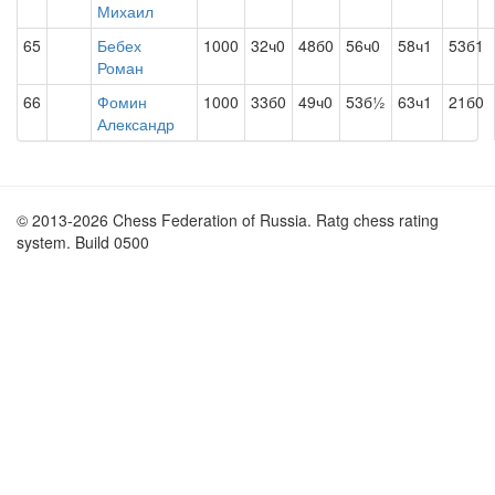
Михаил
65
Бебех
1000
32ч0
48б0
56ч0
58ч1
53б1
Роман
66
Фомин
1000
33б0
49ч0
53б½
63ч1
21б0
Александр
© 2013-2026 Chess Federation of Russia. Ratg chess rating
system. Build 0500