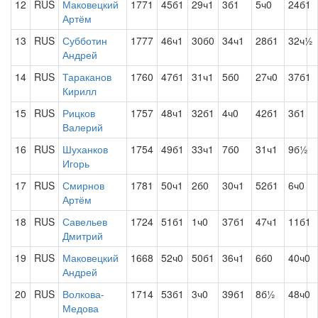
12
RUS
Маковецкий
1771
45б1
29ч1
3б1
5ч0
24б1
Артём
13
RUS
Субботин
1777
46ч1
30б0
34ч1
28б1
32ч½
Андрей
14
RUS
Тараканов
1760
47б1
31ч1
5б0
27ч0
37б1
Кирилл
15
RUS
Рицков
1757
48ч1
32б1
4ч0
42б1
3б1
Валерий
16
RUS
Шуханков
1754
49б1
33ч1
7б0
31ч1
9б½
Игорь
17
RUS
Смирнов
1781
50ч1
2б0
30ч1
52б1
6ч0
Артём
18
RUS
Савельев
1724
51б1
1ч0
37б1
47ч1
11б1
Дмитрий
19
RUS
Маковецкий
1668
52ч0
50б1
36ч1
6б0
40ч0
Андрей
20
RUS
Волкова-
1714
53б1
3ч0
39б1
8б½
48ч0
Медова