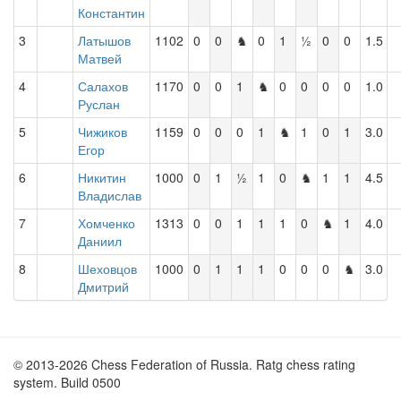
Константин
3
Латышов
1102
0
0
♞
0
1
½
0
0
1.5
Матвей
4
Салахов
1170
0
0
1
♞
0
0
0
0
1.0
Руслан
5
Чижиков
1159
0
0
0
1
♞
1
0
1
3.0
Егор
6
Никитин
1000
0
1
½
1
0
♞
1
1
4.5
Владислав
7
Хомченко
1313
0
0
1
1
1
0
♞
1
4.0
Даниил
8
Шеховцов
1000
0
1
1
1
0
0
0
♞
3.0
Дмитрий
© 2013-2026 Chess Federation of Russia. Ratg chess rating
system. Build 0500