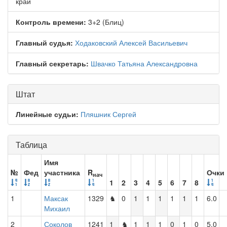
край
Контроль времени:
3+2 (Блиц)
Главный судья:
Ходаковский Алексей Васильевич
Главный секретарь:
Швачко Татьяна Александровна
Штат
Линейные судьи:
Пляшник Сергей
Таблица
Имя
№
Фед
участника
R
Очки
нач
1
2
3
4
5
6
7
8
1
Максак
1329
♞
0
1
1
1
1
1
1
6.0
Михаил
2
Соколов
1241
1
♞
1
1
1
0
1
0
5.0