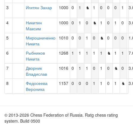
3
Игитян Захар
1000
0
1
♞
1
0
0
0
1
3.
4
Никитин
1000
0
1
0
♞
1
0
1
0
3.
Максим
5
Мирошниченко
1010
0
0
1
0
♞
0
0
0
1.
Никита
6
Рыбников
1268
1
1
1
1
1
♞
1
1
7.
Никита
7
Дворник
1016
0
1
1
0
1
0
♞
0
3.
Владислав
8
Федосеева
1157
0
0
0
1
1
0
1
♞
3.
Вероника
© 2013-2026 Chess Federation of Russia. Ratg chess rating
system. Build 0500