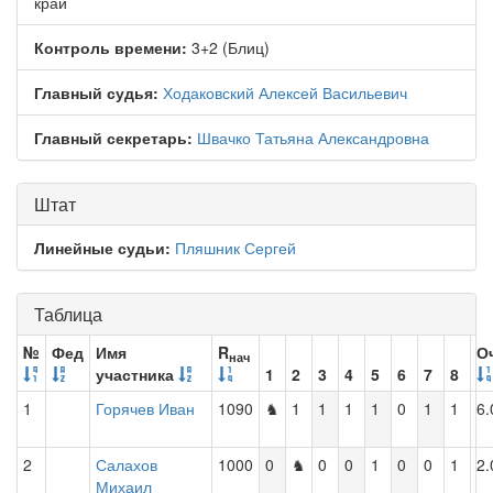
край
Контроль времени:
3+2 (Блиц)
Главный судья:
Ходаковский Алексей Васильевич
Главный секретарь:
Швачко Татьяна Александровна
Штат
Линейные судьи:
Пляшник Сергей
Таблица
№
Фед
Имя
R
О
нач
участника
1
2
3
4
5
6
7
8
1
Горячев Иван
1090
♞
1
1
1
1
0
1
1
6.
2
Салахов
1000
0
♞
0
0
1
0
0
1
2.
Михаил