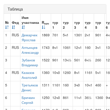
Таблица
Имя
№
Фед
участника
R
тур
тур
тур
тур
тур
ту
нач
1
2
3
4
5
6
1
RUS
Демарчек
1869
7б1
5ч1
13б1
2ч1
9б1
4ч
Ярослав
2
RUS
Алтынцев
1743
8ч1
10б1
12ч1
1б0
3ч1
13
Александр
3
Зубанов
1522
9б1
13ч½
5б1
6ч½
2б0
12
Владимир
4
RUS
Казазов
1360
10ч0
12б0
8ч1
11б1
5ч1
1б
Анатолий
5
Третьяков
1311
11б1
1б0
3ч0
10ч1
4б0
+
Денис
6
Бричкин
1250
12ч0
8б1
11ч1
3б½
13б0
9ч
Сергей