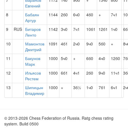
7
Баранов
1172
1ч0
9б0
+
13ч0
8б0
11
Евгений
8
Бабаян
1144
2б0
6ч0
4б0
+
7ч1
10
Артур
9
RUS
Битаров
1142
3ч0
7ч1
10б1
12б1
1ч0
6б
Ленто
10
Мамонтов
1091
4б1
2ч0
9ч0
5б0
+
8ч
Дмитрий
11
Бакунов
1000
5ч0
+
6б0
4ч0
12б0
7б
Марк
12
Ильясов
1000
6б1
4ч1
2б0
9ч0
11ч1
3б
Рестем
13
Шипицын
1000
+
3б½
1ч0
7б1
6ч1
2ч
Владимир
© 2013-2026 Chess Federation of Russia. Ratg chess rating
system. Build 0500