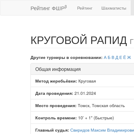
β
Рейтинг ФШР
Рейтинг
Шахматисты
КРУГОВОЙ РАПИД
Г
Другие турниры в соревновании:
А
Б
В
Д
Е
Ё
Ж
Общая информация
Метод жеребьёвки:
Круговая
Дата проведения:
21.01.2024
Место проведения:
Томск, Томская область
Контроль времени:
10' + 1" (Быстрые)
Главный судья:
Свиридов Максим Владимирови