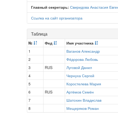
Главный секретарь:
Свиридова Анастасия Евге
Ссылка на сайт организатора
Таблица
№
Фед
Имя участника
1
Ваганов Александр
2
Фёдорова Любовь
3
RUS
Луговой Данил
4
Чернуха Сергей
5
Коростелева Мария
6
RUS
Артёмов Семён
7
Шатохин Владислав
8
Мещеряков Роман