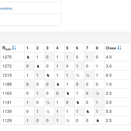
ньевна
R
1
2
3
4
5
6
7
8
Очки
нач
1275
♞
1
0
1
1
0
1
0
4.0
1272
0
♞
0
1
0
1
0
1
3.0
1219
1
1
♞
1
1
½
½
1
6.0
1188
0
0
0
♞
1
0
0
0
1.0
1163
0
1
0
0
♞
1
0
½
2.5
1141
1
0
½
1
0
♞
0
1
3.5
1139
0
1
½
1
1
1
♞
1
5.5
1129
1
0
0
1
½
0
0
♞
2.5