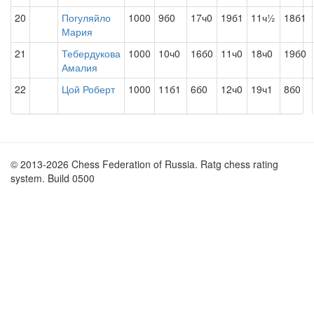
20
Погуляйло
1000
9б0
17ч0
19б1
11ч½
18б1
Мария
21
Тебердукова
1000
10ч0
16б0
11ч0
18ч0
19б0
Амалия
22
Цой Роберт
1000
11б1
6б0
12ч0
19ч1
8б0
© 2013-2026 Chess Federation of Russia. Ratg chess rating
system. Build 0500