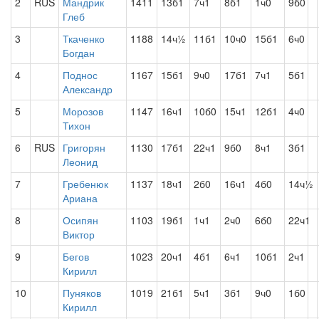
2
RUS
Мандрик
1411
13б1
7ч1
8б1
1ч0
9б0
Глеб
3
Ткаченко
1188
14ч½
11б1
10ч0
15б1
6ч0
Богдан
4
Поднос
1167
15б1
9ч0
17б1
7ч1
5б1
Александр
5
Морозов
1147
16ч1
10б0
15ч1
12б1
4ч0
Тихон
6
RUS
Григорян
1130
17б1
22ч1
9б0
8ч1
3б1
Леонид
7
Гребенюк
1137
18ч1
2б0
16ч1
4б0
14ч½
Ариана
8
Осипян
1103
19б1
1ч1
2ч0
6б0
22ч1
Виктор
9
Бегов
1023
20ч1
4б1
6ч1
10б1
2ч1
Кирилл
10
Пуняков
1019
21б1
5ч1
3б1
9ч0
1б0
Кирилл