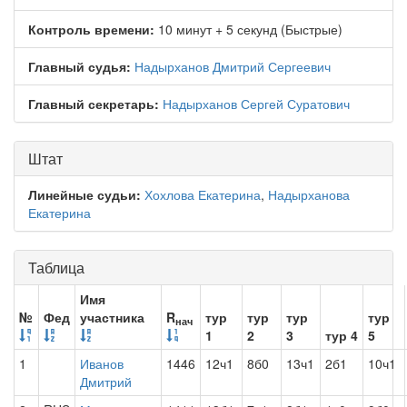
Контроль времени:
10 минут + 5 секунд (Быстрые)
Главный судья:
Надырханов Дмитрий Сергеевич
Главный секретарь:
Надырханов Сергей Суратович
Штат
Линейные судьи:
Хохлова Екатерина
,
Надырханова
Екатерина
Таблица
Имя
№
Фед
участника
R
тур
тур
тур
тур
нач
1
2
3
тур 4
5
1
Иванов
1446
12ч1
8б0
13ч1
2б1
10ч1
Дмитрий