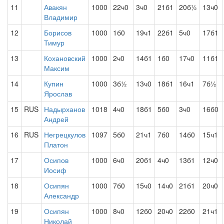
11
Авакян
1000
22ч0
3ч0
21б1
20б½
13ч0
Владимир
12
Борисов
1000
1б0
19ч1
22б1
5ч0
17б1
Тимур
13
Кохановский
1000
2ч0
14б1
1б0
17ч0
11б1
Максим
14
Купин
1000
3б½
13ч0
18б1
16ч1
7б½
Ярослав
15
RUS
Надырханов
1018
4ч0
18б1
5б0
3ч0
16б0
Андрей
16
RUS
Негрецкулов
1097
5б0
21ч1
7б0
14б0
15ч1
Платон
17
Осипов
1000
6ч0
20б1
4ч0
13б1
12ч0
Иосиф
18
Осипян
1000
7б0
15ч0
14ч0
21б1
20ч0
Александр
19
Осипян
1000
8ч0
12б0
20ч0
22б0
21ч1
Николай