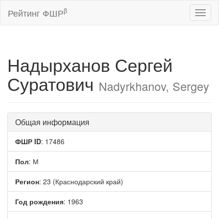
β
Рейтинг ФШР
Toggl
naviga
Надырханов Сергей
Суратович
Nadyrkhanov, Sergey
Общая информация
ФШР ID
: 17486
Пол
: М
Регион
: 23 (Краснодарский край)
Год рождения
: 1963