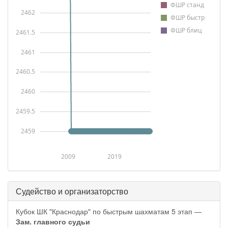
ФШР станд
2462
ФШР быстр
ФШР блиц
2461.5
2461
2460.5
2460
2459.5
2459
2009
2019
Судейство и организаторство
Кубок ШК "Краснодар" по быстрым шахматам 5 этап —
Зам. главного судьи