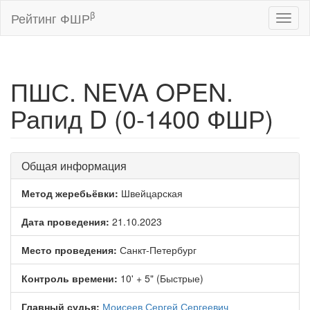
β
Рейтинг ФШР
Toggl
naviga
ПШС. NEVA OPEN.
Рапид D (0-1400 ФШР)
Общая информация
Метод жеребьёвки:
Швейцарская
Дата проведения:
21.10.2023
Место проведения:
Санкт-Петербург
Контроль времени:
10' + 5" (Быстрые)
Главный судья:
Моисеев Сергей Сергеевич