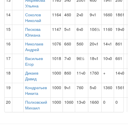
13
Анфимова
1165
3ч0
20б1
4б0
19ч1
2б0
Ульяна
14
Соколов
1164
4б0
2ч0
9ч1
16б0
18б1
Николай
15
Пескова
1147
5ч1
6ч0
10б½
11б0
19ч0
Юлиана
16
Николаев
1076
6б0
5б0
20ч1
14ч1
8б1
Андрей
17
Васильев
1018
7ч0
9б½
18ч1
10ч0
6б1
Егор
18
Дикаев
1000
8б0
11ч0
17б0
+
14ч0
Давид
19
Кондратьев
1000
9ч1
7б0
5ч0
13б0
15б1
Никита
20
Полховский
1000
10б0
13ч0
16б0
0
0
Михаил