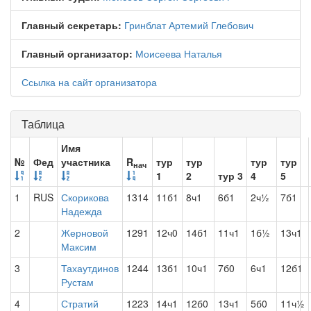
Главный секретарь:
Гринблат Артемий Глебович
Главный организатор:
Моисеева Наталья
Ссылка на сайт организатора
Таблица
Имя
№
Фед
участника
R
тур
тур
тур
тур
нач
1
2
тур 3
4
5
1
RUS
Скорикова
1314
11б1
8ч1
6б1
2ч½
7б1
Надежда
2
Жерновой
1291
12ч0
14б1
11ч1
1б½
13ч1
Максим
3
Тахаутдинов
1244
13б1
10ч1
7б0
6ч1
12б1
Рустам
4
Стратий
1223
14ч1
12б0
13ч1
5б0
11ч½