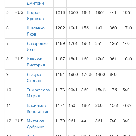
Дмитрий
5
RUS
Егоров
1216
15б0
16ч1
19б1
4ч1
10б1
Ярослав
6
Шиленко
1202
16ч1
15б1
1ч0
3б0
17ч0
Яков
7
Лазаренко
1189
17б1
19ч1
3ч1
12б1
1ч0
Илья
8
RUS
Иванюк
1187
18ч1
1б0
12ч0
9б1
16ч0
Виктория
9
Лысуха
1184
19б0
17ч½
14б0
8ч0
+
Степан
10
Тимофеева
1176
20ч1
3б0
15ч½
17б1
5ч0
Мария
11
Васильев
1174
1ч0
18б1
2б0
15ч1
4б½
Константин
12
RUS
Митанов
1170
2б1
4ч1
8б1
7ч0
3ч0
Добрыня