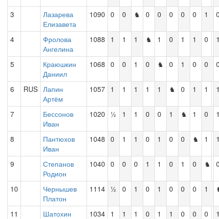
3
Лазарева
1090
0
0
♞
0
0
0
0
0
1
Елизавета
4
Фролова
1088
1
1
1
♞
1
0
1
1
0
Ангелина
5
Краюшкин
1068
0
0
1
0
♞
0
1
0
0
Даниил
6
RUS
Лапин
1057
1
1
1
1
1
♞
0
1
1
Артём
7
Бессонов
1020
½
1
1
0
0
1
♞
1
0
Иван
8
Пантюхов
1048
0
1
1
0
1
0
0
♞
1
Иван
9
Степанов
1040
0
0
0
1
1
0
1
0
♞
Родион
10
Чернышев
1114
½
0
1
0
1
0
0
0
1
Платон
11
Шатохин
1034
1
1
1
0
1
1
0
0
0