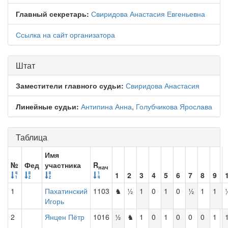
Главный секретарь:
Свиридова Анастасия Евгеньевна
Ссылка на сайт организатора
Штат
Заместители главного судьи:
Свиридова Анастасия
Линейные судьи:
Антипина Анна
,
Голубчикова Ярослава
Таблица
Имя
№
Фед
участника
R
нач
1
2
3
4
5
6
7
8
9
1
Пахатинский
1103
♞
½
1
0
1
0
½
1
1
Игорь
2
Янцен Пётр
1016
½
♞
1
0
1
0
0
0
1