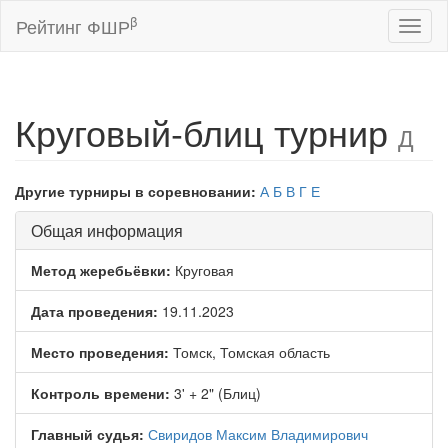
β
Рейтинг ФШР
Toggl
naviga
Круговый-блиц турнир
Д
Другие турниры в соревновании:
А
Б
В
Г
Е
Общая информация
Метод жеребьёвки:
Круговая
Дата проведения:
19.11.2023
Место проведения:
Томск, Томская область
Контроль времени:
3' + 2" (Блиц)
Главный судья:
Свиридов Максим Владимирович