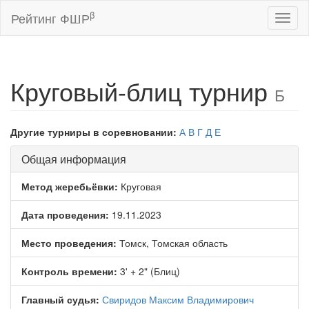
β
Рейтинг ФШР
Toggl
naviga
Круговый-блиц турнир
Б
Другие турниры в соревновании:
А
В
Г
Д
Е
Общая информация
Метод жеребьёвки:
Круговая
Дата проведения:
19.11.2023
Место проведения:
Томск, Томская область
Контроль времени:
3' + 2" (Блиц)
Главный судья:
Свиридов Максим Владимирович