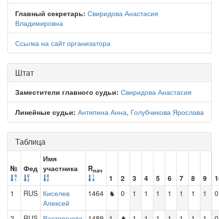
Главный секретарь:
Свиридова Анастасия
Владимировна
Ссылка на сайт организатора
Штат
Заместители главного судьи:
Свиридова Анастасия
Линейные судьи:
Антипина Анна
,
Голубчикова Ярослава
Таблица
Имя
№
Фед
участника
R
нач
1
2
3
4
5
6
7
8
9
1
1
RUS
Киселев
1464
♞
0
1
1
1
1
1
1
1
0
Алексей
2
RUS
Расторгуева
1489
1
♞
1
1
1
1
1
1
1
0