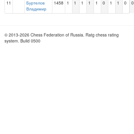
11
Буртелов
1458
1
1
1
1
1
0
1
1
0
0
Владимир
© 2013-2026 Chess Federation of Russia. Ratg chess rating
system. Build 0500