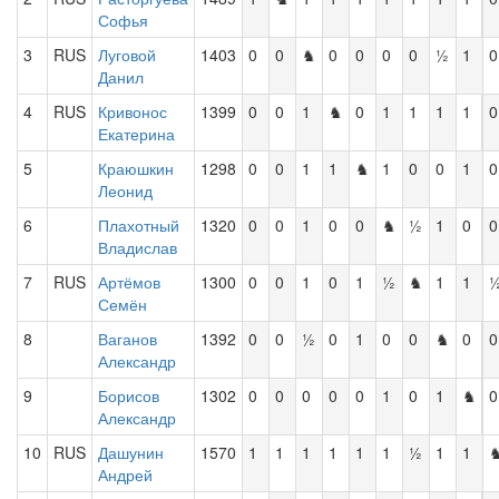
Софья
3
RUS
Луговой
1403
0
0
♞
0
0
0
0
½
1
0
Данил
4
RUS
Кривонос
1399
0
0
1
♞
0
1
1
1
1
0
Екатерина
5
Краюшкин
1298
0
0
1
1
♞
1
0
0
1
0
Леонид
6
Плахотный
1320
0
0
1
0
0
♞
½
1
0
0
Владислав
7
RUS
Артёмов
1300
0
0
1
0
1
½
♞
1
1
Семён
8
Ваганов
1392
0
0
½
0
1
0
0
♞
0
0
Александр
9
Борисов
1302
0
0
0
0
0
1
0
1
♞
0
Александр
10
RUS
Дашунин
1570
1
1
1
1
1
1
½
1
1
Андрей