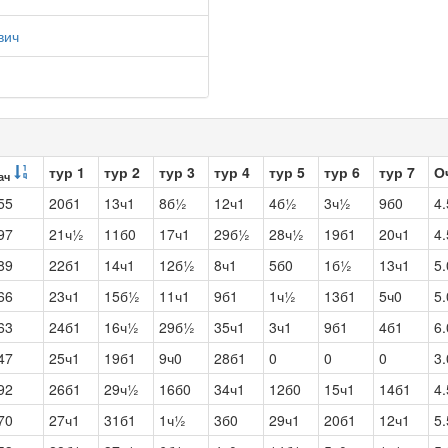
вич
тур 1
тур 2
тур 3
тур 4
тур 5
тур 6
тур 7
О
ач
55
20б1
13ч1
8б½
12ч1
4б½
3ч½
9б0
4.
97
21ч½
11б0
17ч1
29б½
28ч½
19б1
20ч1
4.
89
22б1
14ч1
12б½
8ч1
5б0
1б½
13ч1
5.
66
23ч1
15б½
11ч1
9б1
1ч½
13б1
5ч0
5.
63
24б1
16ч½
29б½
35ч1
3ч1
9б1
4б1
6.
47
25ч1
19б1
9ч0
28б1
0
0
0
3.
92
26б1
29ч½
16б0
34ч1
12б0
15ч1
14б1
4.
70
27ч1
31б1
1ч½
3б0
29ч1
20б1
12ч1
5.