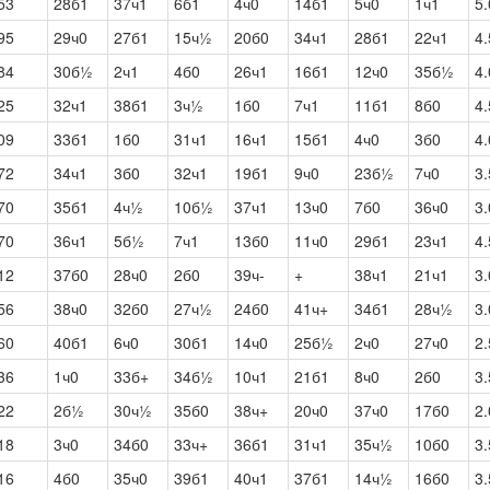
53
28б1
37ч1
6б1
4ч0
14б1
5ч0
1ч1
5.
95
29ч0
27б1
15ч½
20б0
34ч1
28б1
22ч1
4.
84
30б½
2ч1
4б0
26ч1
16б1
12ч0
35б½
4.
25
32ч1
38б1
3ч½
1б0
7ч1
11б1
8б0
4.
09
33б1
1б0
31ч1
16ч1
15б1
4ч0
3б0
4.
72
34ч1
3б0
32ч1
19б1
9ч0
23б½
7ч0
3.
70
35б1
4ч½
10б½
37ч1
13ч0
7б0
36ч0
3.
70
36ч1
5б½
7ч1
13б0
11ч0
29б1
23ч1
4.
12
37б0
28ч0
2б0
39ч-
+
38ч1
21ч1
3.
56
38ч0
32б0
27ч½
24б0
41ч+
34б1
28ч½
3.
60
40б1
6ч0
30б1
14ч0
25б½
2ч0
27ч0
2.
36
1ч0
33б+
34б½
10ч1
21б1
8ч0
2б0
3.
22
2б½
30ч½
35б0
38ч+
20ч0
37ч0
17б0
2.
18
3ч0
34б0
33ч+
36б1
31ч1
35ч½
10б0
3.
16
4б0
35ч0
39б1
40ч1
37б1
14ч½
16б0
3.