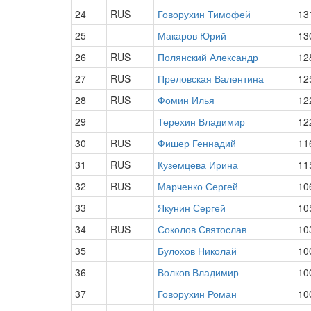
24
RUS
Говорухин Тимофей
13
25
Макаров Юрий
13
26
RUS
Полянский Александр
12
27
RUS
Преловская Валентина
12
28
RUS
Фомин Илья
12
29
Терехин Владимир
12
30
RUS
Фишер Геннадий
11
31
RUS
Куземцева Ирина
11
32
RUS
Марченко Сергей
10
33
Якунин Сергей
10
34
RUS
Соколов Святослав
10
35
Булохов Николай
10
36
Волков Владимир
10
37
Говорухин Роман
10