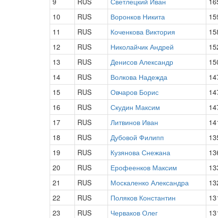
9
RUS
Светлецкий Иван
16
10
RUS
Воронков Никита
15
11
RUS
Коченкова Виктория
15
12
RUS
Николайчик Андрей
15
13
RUS
Денисов Александр
15
14
RUS
Волкова Надежда
14
15
RUS
Овчаров Борис
14
16
RUS
Скудин Максим
14
17
RUS
Литвинов Иван
14
18
RUS
Дубовой Филипп
13
19
RUS
Кузянова Снежана
13
20
RUS
Ерофеенков Максим
13
21
RUS
Москаленко Александра
13
22
RUS
Поляков Константин
13
23
RUS
Черваков Олег
13