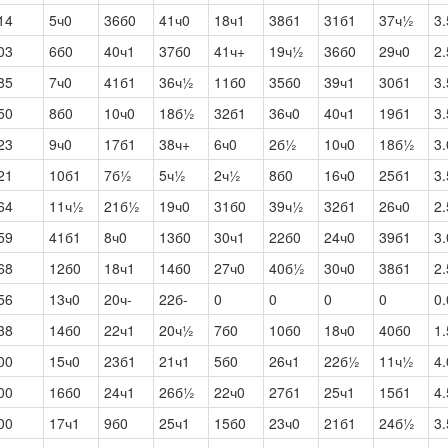
14
5ч0
36б0
41ч0
18ч1
38б1
31б1
37ч½
3.
03
6б0
40ч1
37б0
41ч+
19ч½
36б0
29ч0
2.
85
7ч0
41б1
36ч½
11б0
35б0
39ч1
30б1
3.
50
8б0
10ч0
18б½
32б1
36ч0
40ч1
19б1
3.
23
9ч0
17б1
38ч+
6ч0
2б½
10ч0
18б½
3.
21
10б1
7б½
5ч½
2ч½
8б0
16ч0
25б1
3.
64
11ч½
21б½
19ч0
31б0
39ч½
32б1
26ч0
2.
59
41б1
8ч0
13б0
30ч1
22б0
24ч0
39б1
3.
68
12б0
18ч1
14б0
27ч0
40б½
30ч0
38б1
2.
56
13ч0
20ч-
22б-
0
0
0
0
0.
38
14б0
22ч1
20ч½
7б0
10б0
18ч0
40б0
1.
00
15ч0
23б1
21ч1
5б0
26ч1
22б½
11ч½
4.
00
16б0
24ч1
26б½
22ч0
27б1
25ч1
15б1
4.
00
17ч1
9б0
25ч1
15б0
23ч0
21б1
24б½
3.