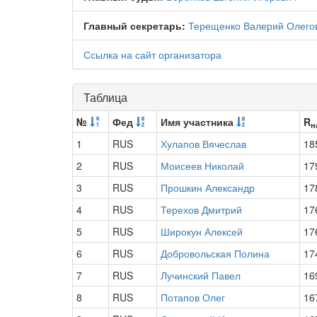
Главный секретарь:
Терещенко Валерий Олего
Ссылка на сайт организатора
Таблица
№
Фед
Имя участника
R
н
1
RUS
Хулапов Вячеслав
18
2
RUS
Моисеев Николай
17
3
RUS
Прошкин Александр
17
4
RUS
Терехов Дмитрий
17
5
RUS
Широкун Алексей
17
6
RUS
Добровольская Полина
17
7
RUS
Лучинский Павел
16
8
RUS
Потапов Олег
16