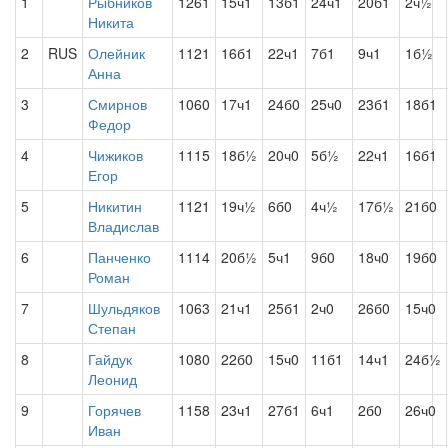
1
Рыбников
1261
15ч1
13б1
24ч1
20б1
2ч½
Никита
2
RUS
Олейник
1121
16б1
22ч1
7б1
9ч1
1б½
Анна
3
Смирнов
1060
17ч1
24б0
25ч0
23б1
18б1
Федор
4
Чижиков
1115
18б½
20ч0
5б½
22ч1
16б1
Егор
5
Никитин
1121
19ч½
6б0
4ч½
17б½
21б0
Владислав
6
Панченко
1114
20б½
5ч1
9б0
18ч0
19б0
Роман
7
Шульдяков
1063
21ч1
25б1
2ч0
26б0
15ч0
Степан
8
Гайдук
1080
22б0
15ч0
11б1
14ч1
24б½
Леонид
9
Горячев
1158
23ч1
27б1
6ч1
2б0
26ч0
Иван