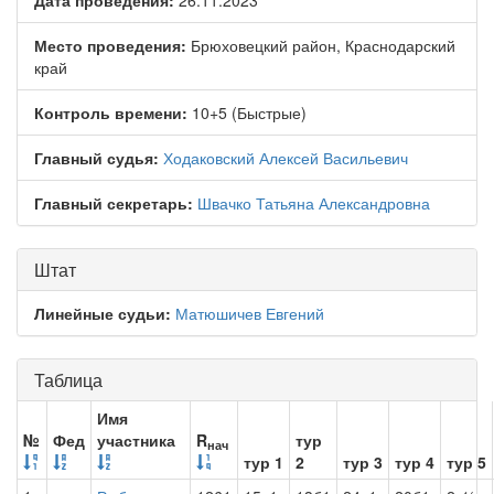
Дата проведения:
26.11.2023
Место проведения:
Брюховецкий район, Краснодарский
край
Контроль времени:
10+5 (Быстрые)
Главный судья:
Ходаковский Алексей Васильевич
Главный секретарь:
Швачко Татьяна Александровна
Штат
Линейные судьи:
Матюшичев Евгений
Таблица
Имя
№
Фед
участника
R
тур
нач
тур 1
2
тур 3
тур 4
тур 5