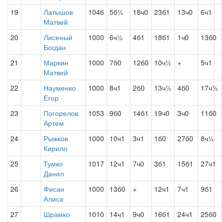
19
Латышов
1046
5б½
18ч0
23б1
13ч0
6ч1
Матвей
20
Лисеный
1000
6ч½
4б1
18б1
1ч0
13б0
Богдан
21
Маркин
1000
7б0
12б0
10ч½
+
5ч1
Матвей
22
Науменко
1000
8ч1
2б0
13ч½
4б0
17ч½
Егор
23
Погорелов
1053
9б0
14б1
19ч0
3ч0
11б0
Артем
24
Рыжков
1000
10ч1
3ч1
1б0
27б0
8ч½
Кирилл
25
Тумко
1017
12ч1
7ч0
3б1
15б1
27ч1
Данил
26
Фисан
1000
13б0
+
12ч1
7ч1
9б1
Алиса
27
Шрамко
1010
14ч1
9ч0
16б1
24ч1
25б0