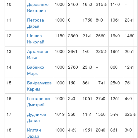
10
Деревянко
1000
24б0
16ч0
21б½
11ч0
+
Виктория
11
Петрова
1000
0
17б0
8ч0
10б1
23ч1
Дарья
12
Шишов
1150
25б0
21ч1
26б0
16ч0
14б0
Николай
13
Артамонов
1000
26ч1
1ч0
22б½
19б1
20ч1
Илья
14
Бабенко
1000
27б0
23ч0
+
8б0
12ч1
Марк
15
Байрамуков
1000
1б0
8б1
17ч1
25ч0
7б1
Карим
16
Гонтаренко
1000
2ч0
10б1
27ч0
12б1
4ч0
Дмитрий
17
Дудников
1019
3б0
11ч1
15б0
5ч½
22б½
Данил
18
Игитян
1000
4ч½
19б1
20ч0
6б1
3ч0
Захар