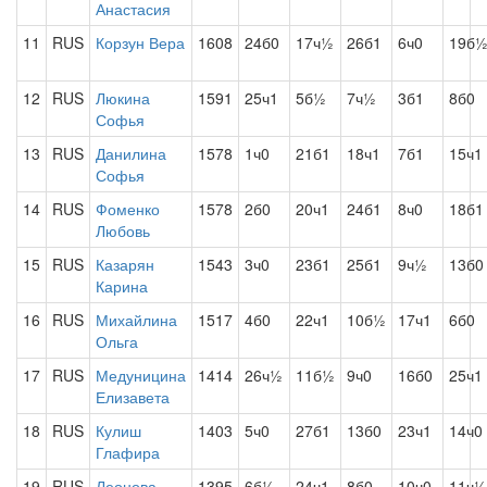
Анастасия
11
RUS
Корзун Вера
1608
24б0
17ч½
26б1
6ч0
19б
12
RUS
Люкина
1591
25ч1
5б½
7ч½
3б1
8б0
Софья
13
RUS
Данилина
1578
1ч0
21б1
18ч1
7б1
15ч1
Софья
14
RUS
Фоменко
1578
2б0
20ч1
24б1
8ч0
18б1
Любовь
15
RUS
Казарян
1543
3ч0
23б1
25б1
9ч½
13б0
Карина
16
RUS
Михайлина
1517
4б0
22ч1
10б½
17ч1
6б0
Ольга
17
RUS
Медуницина
1414
26ч½
11б½
9ч0
16б0
25ч1
Елизавета
18
RUS
Кулиш
1403
5ч0
27б1
13б0
23ч1
14ч0
Глафира
19
RUS
Леонова
1395
6б½
24ч1
8б0
10ч0
11ч½