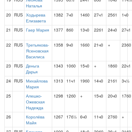
Наталья
20
RUS
Ходырева
1382
7ч0
14б0
27ч1
25б1
1ч0
Елизавета
21
RUS
Гаер Мария
1377
8б0
13ч0
22б1
24ч0
27ч1
22
RUS
Третьякова-
1358
9ч0
16б0
21ч0
+
23б0
Ясеновская
Василиса
23
RUS
Деньга
1343
10б0
15ч0
+
18б0
22ч1
Дарья
24
RUS
Михайлова
1313
11ч1
19б0
14ч0
21б1
3ч½
Мария
25
Алешко-
1298
12б0
+
15ч0
20ч0
17б0
Ожевская
Надежда
26
Королёва
1267
17б½
6ч0
11ч0
27б0
+
Майя
27
RUS
Блинова
1000
0
18ч0
20б0
26ч1
21б0