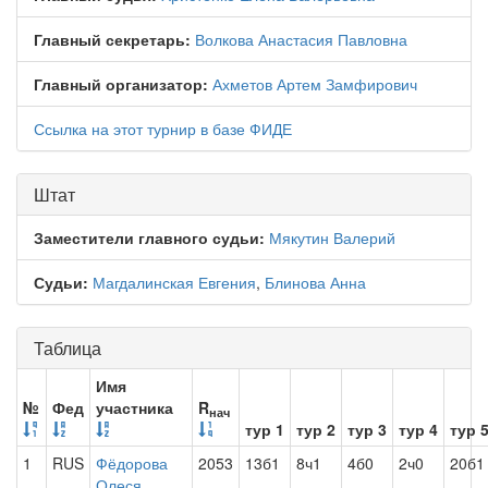
Главный секретарь:
Волкова Анастасия Павловна
Главный организатор:
Ахметов Артем Замфирович
Ссылка на этот турнир в базе ФИДЕ
Штат
Заместители главного судьи:
Мякутин Валерий
Судьи:
Магдалинская Евгения
,
Блинова Анна
Таблица
Имя
№
Фед
участника
R
нач
тур 1
тур 2
тур 3
тур 4
тур 
1
RUS
Фёдорова
2053
13б1
8ч1
4б0
2ч0
20б1
Олеся