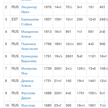
2
RUS
Люцингер
1976
14ч1
7б½
3ч1
1б1
4б1
Ирен
3
EST
Баркашева
1857
15б1
10ч1
2б0
12ч0
24б
Софья
4
RUS
Макаренко
1813
16ч1
9б1
1ч1
5б1
2ч0
Алина
5
RUS
Пшенина
1766
18б1
12ч½
6б1
4ч0
9б0
Анастасия
6
RUS
Кузнецова
1761
19ч½
26б1
5ч0
11б1
16ч1
Вероника
7
RUS
Мизерова
1739
20б1
2ч½
12б½
13ч0
10б
Яна
8
RUS
Демина
1751
21ч1
1б0
19ч1
14б1
12ч1
Алена
9
RUS
Фролова
1688
22б1
4ч0
17б1
15б½
5ч1
Дарья
10
RUS
Маслова
1680
23ч1
3б0
16ч½
19б1
7ч½